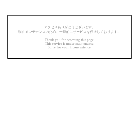
アクセスありがとうございます。
現在メンテナンスのため、一時的にサービスを停止しております。
Thank you for accessing this page.
This service is under maintenance.
Sorry for your inconvenience.