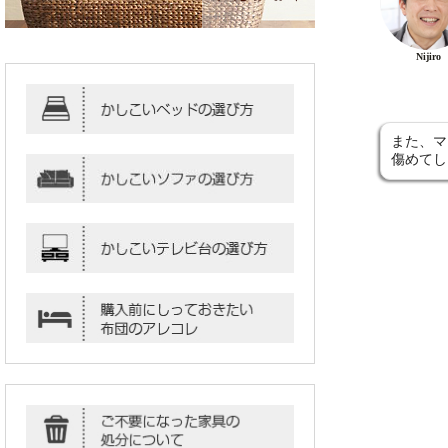
Nijiro
また、マ
傷めてし