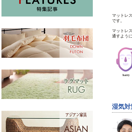
マットレ
です。
マットレ
通すよう
harry
湿気対