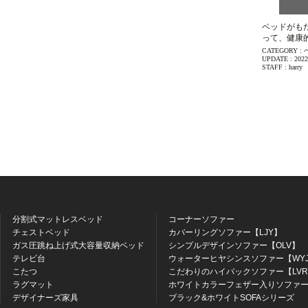
ベッドがも
って、健康
CATEGORY :
UPDATE :
2022
STAFF :
harry
分割式マットレスベッド
コーナーソファー
チェストベッド
カバーリングソファー【LJY】
ガス圧跳ね上げ式大容量収納ベッド
シンプルデザインソファー【OLV】
テレビ台
ウォーターヒヤシンスソファー【WY
こたつ
こだわりのハイバックソファー【LV
ラグマット
ホワイトカラーフェザー入りソファー
デザイナーズ家具
ブラック&ホワイトSOFAシリーズ