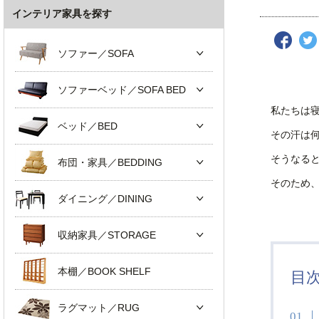
インテリア家具を探す
ソファー／SOFA
ソファーベッド／SOFA BED
私たちは
ベッド／BED
その汗は
そうなる
布団・家具／BEDDING
そのため
ダイニング／DINING
収納家具／STORAGE
本棚／BOOK SHELF
目
ラグマット／RUG