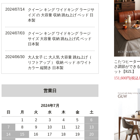
2024/07/14
クイーン キング ワイドキング ラージサ
イズ の 大容量 収納 跳ね上げ ベッド 日
本製
2024/07/03
クイーン キング ワイドキング ラージ
サイズ 大容量 収納 跳ね上げ式 ベッド
日本製
2024/06/30
大人女子 に 大人気 大容量 跳ね上げ（
こたつヒータ
リフトアップ ） 収納 ベッド ホワイト
さ調節ができ
カラー 縦開き 日本製
ット【RZL】
151,600円(税込1
2024/06/22
ショート丈 コンパクト な 大容量 収納
跳ね上げ（ リフトアップ ） ベッド ホ
営業日
ワイトカラー 縦開き 日本製
2024/06/06
全長190cm ショート丈 コンパクト 大容
2024年7月
量 収納力 の 跳ね上げ （ リフトアップ
日
月
火
水
木
金
土
） 式 ベッド 横開き 日本製
1
2
3
4
5
6
7
8
9
10
11
12
13
2024/05/27
日本製 大容量 収納 跳ね上げ式 リフト
アップ 横開き ヘッドボードレス ベッド
14
15
16
17
18
19
20
組立設置サービス付