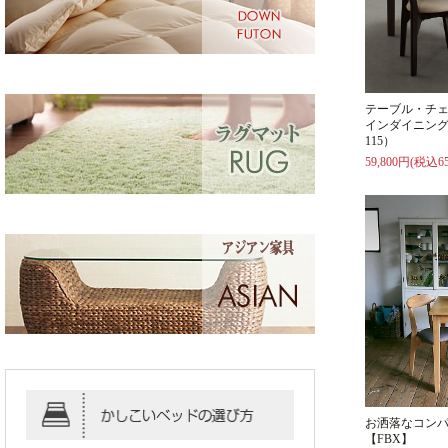
テーブル・チ
インダイニング
115）
59,800円(税込65
お洒落なコン
【FBX】