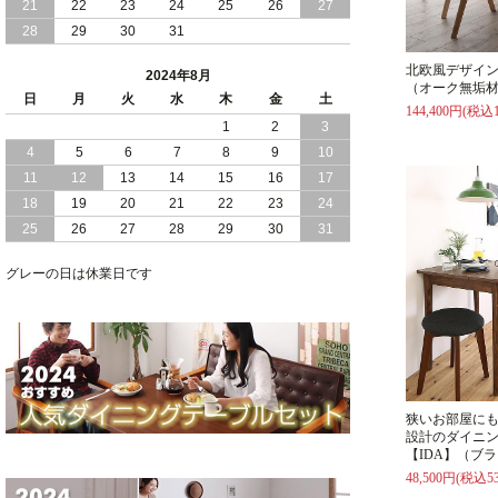
21
22
23
24
25
26
27
28
29
30
31
2024/05/21
日本製 大容量 収納 跳ね上げ式 リフト
アップ 縦開き ヘッドボードレス ベッド
北欧風デザイン
2024年8月
組立設置付
（オーク無垢材
日
月
火
水
木
金
土
144,400円(税込1
2024/05/02
1
2
3
日本製 大容量 収納 跳ね上げ式 （ リフ
トアップ ） ベッド 横開き ヘッドボー
4
5
6
7
8
9
10
ド 組立設置 付き
11
12
13
14
15
16
17
18
19
20
21
22
23
24
2024/04/25
日本製 収納 跳ね上げ式 リフトアップ
25
26
27
28
29
30
31
ベッド 縦開き ヘッドボード 組立設置サ
ービス付き
グレーの日は休業日です
2024/04/23
すのこ の 床板 簡単 軽い コンパクトな
大容量 収納 跳ね上げ式 ベッド
狭いお部屋に
設計のダイニ
【IDA】（ブ
48,500円(税込53