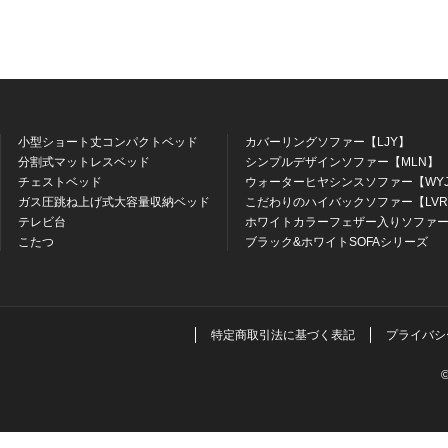
小型ショート丈コンパクトベッド
カバーリングソファー【LJY】
分割式マットレスベッド
シンプルデザインソファー【MLN】
チェストベッド
ウォーターヒヤシンスソファー【WY
ガス圧跳ね上げ式大容量収納ベッド
こだわりのハイバックソファー【LV
テレビ台
ホワイトカラーフェザー入りソファー
こたつ
ブラック&ホワイトSOFAシリーズ
特定商取引法に基づく表記
プライバシ
©