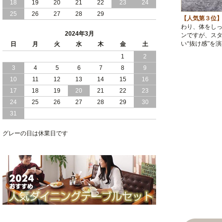
18
19
群 ！ ブラックボディ の 日本製 チェス
20
21
22
23
24
ト ベッド
25
26
27
28
29
【人気第３位
わり、体をし
2023/12/14
おすすめ 大人女子 に 大人気 の 清楚で
2024年3月
ンですが、ス
可愛い オールホワイト 引き出し 付 大
い“抜け感”を
日
月
火
水
木
金
土
容量 収納 チェスト ベッド 日本製
1
2
3
4
5
6
7
8
9
2023/12/12
敷き布団 が使える 頑丈設計 ！ 棚 コン
セント 付き ！ 安心 の 国産 チェスト （
10
11
12
13
14
15
16
引き出し ）収納 ベッド
17
18
19
20
21
22
23
24
25
26
27
28
29
30
2023/12/04
おすすめ 敷き布団 が 使える 頑丈設計
31
の 棚 コンセント付き 安心 の 国産 チェ
スト（ 引き出し ）収納 ベッド
グレーの日は休業日です