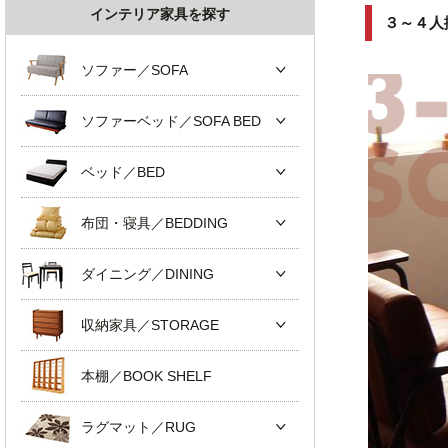
インテリア家具を探す
３～４人
ソファー／SOFA
ソファーベッド／SOFA BED
ベッド／BED
布団・寝具／BEDDING
ダイニング／DINING
収納家具／STORAGE
本棚／BOOK SHELF
ラグマット／RUG