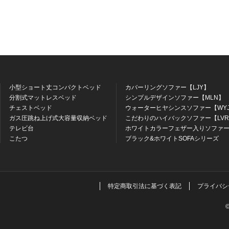
小型ショート丈コンパクトベッド
カバーリングソファー【LJY】
分割式マットレスベッド
シンプルデザインソファー【MLN】
チェストベッド
ウォーターヒヤシンスソファー【WY
ガス圧跳ね上げ式大容量収納ベッド
こだわりのハイバックソファー【LV
テレビ台
ホワイトカラーフェザー入りソファー
こたつ
ブラック&ホワイトSOFAシリーズ
特定商取引法に基づく表記
プライバシ
©