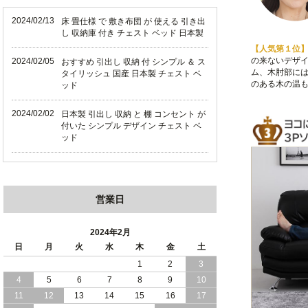
2024/02/13
床 畳仕様 で 敷き布団 が 使える 引き出
し 収納庫 付き チェスト ベッド 日本製
【人気第１位
の来ないデザ
2024/02/05
おすすめ 引出し 収納 付 シンプル ＆ ス
ム、木肘部に
タイリッシュ 国産 日本製 チェスト ベ
のある木の温
ッド
2024/02/02
日本製 引出し 収納 と 棚 コンセント が
付いた シンプル デザイン チェスト ベ
ッド
2024/01/24
シンプル スタイリッシュ 引出し 収納
モダンライト コンセント 付き 日本製
チェスト ベッド
営業日
2024/01/17
大人女子 に 人気 ホワイト ボディ 引き
出し 収納 付き チェスト ベッド 日本製
2024年2月
日
月
火
水
木
金
土
2024/01/06
おすすめ ヘッドボードレス 大容量 引出
1
2
3
し 収納 チェスト ベッド
4
5
6
7
8
9
10
11
12
13
14
15
16
17
2023/12/30
引き出し 5杯 収納庫 付き で 収納力 抜