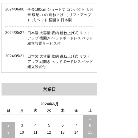
2024/06/06
全長190cm ショート丈 コンパクト 大容
量 収納力 の 跳ね上げ （ リフトアップ
） 式 ベッド 横開き 日本製
2024/05/27
日本製 大容量 収納 跳ね上げ式 リフト
アップ 横開き ヘッドボードレス ベッド
組立設置サービス付
2024/05/21
日本製 大容量 収納 跳ね上げ式 リフト
アップ 縦開き ヘッドボードレス ベッド
組立設置付
2024/05/02
日本製 大容量 収納 跳ね上げ式 （ リフ
トアップ ） ベッド 横開き ヘッドボー
営業日
ド 組立設置 付き
2024/04/25
日本製 収納 跳ね上げ式 リフトアップ
2024年6月
ベッド 縦開き ヘッドボード 組立設置サ
日
月
火
水
木
金
土
ービス付き
1
2
3
4
5
6
7
8
2024/04/23
すのこ の 床板 簡単 軽い コンパクトな
大容量 収納 跳ね上げ式 ベッド
9
10
11
12
13
14
15