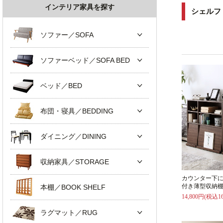
インテリア家具を探す
シェルフ
ソファー／SOFA
ソファーベッド／SOFA BED
ベッド／BED
布団・寝具／BEDDING
ダイニング／DINING
収納家具／STORAGE
カウンター下
付き薄型収納棚
本棚／BOOK SHELF
14,800円(税込16
ラグマット／RUG