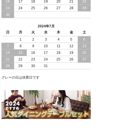
16
17
18
19
20
21
22
2024/03/28
おすすめ クイーン キング ワイドキング
23
24
25
26
27
28
29
サイズ で 通気性ある すのこ仕様 大容
30
量 収納 跳ね上げ ベッド
2024年7月
2024/02/29
畳 仕様 で 敷き布団 が使える 引き出し
日
月
火
水
木
金
土
収納 付き 大容量 チェスト ベッド 日本
製 ヘッドボードなし
1
2
3
4
5
6
7
8
9
10
11
12
13
2024/02/23
畳 の 床面 で 敷き布団 で 寝られる 引き
14
15
16
17
18
19
20
出し 収納庫 付 大容量 チェスト ベッド
21
22
23
24
25
26
27
日本製
28
29
30
31
2024/02/13
床 畳仕様 で 敷き布団 が 使える 引き出
し 収納庫 付き チェスト ベッド 日本製
グレーの日は休業日です