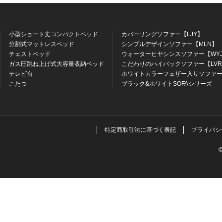
小型ショート丈コンパクトベッド
カバーリングソファー【LJY】
分割式マットレスベッド
シンプルデザインソファー【MLN】
チェストベッド
ウォーターヒヤシンスソファー【WY
ガス圧跳ね上げ式大容量収納ベッド
こだわりのハイバックソファー【LV
テレビ台
ホワイトカラーフェザー入りソファー
こたつ
ブラック&ホワイトSOFAシリーズ
特定商取引法に基づく表記
プライバシ
©