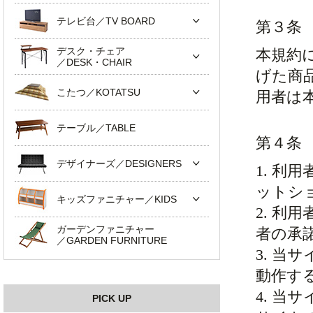
テレビ台／TV BOARD
第３条
デスク・チェア
本規約
／DESK・CHAIR
げた商
こたつ／KOTATSU
用者は
テーブル／TABLE
第４条
デザイナーズ／DESIGNERS
1. 
ットシ
キッズファニチャー／KIDS
2. 
ガーデンファニチャー
者の承
／GARDEN FURNITURE
3. 
動作す
4. 
PICK UP