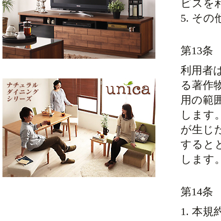
ビスを
5. そ
第13条
利用者
る著作
用の範
します
が生じ
すると
します
第14条
1. 