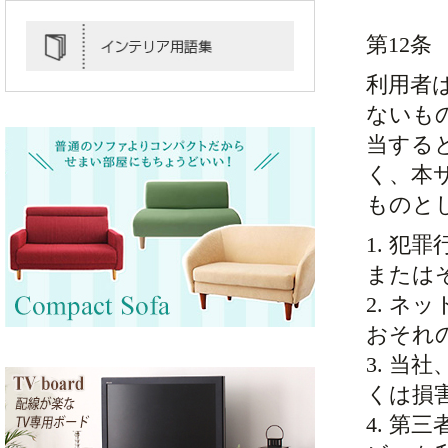
第12条
利用者
ないも
当する
く、本
ものと
1. 
または
2. 
おそれ
3. 
くは損
4. 