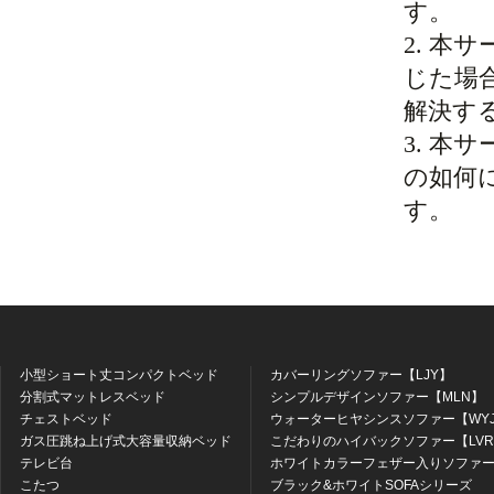
す。
2. 
じた場
解決す
3. 
の如何
す。
小型ショート丈コンパクトベッド
カバーリングソファー【LJY】
分割式マットレスベッド
シンプルデザインソファー【MLN】
チェストベッド
ウォーターヒヤシンスソファー【WY
ガス圧跳ね上げ式大容量収納ベッド
こだわりのハイバックソファー【LV
テレビ台
ホワイトカラーフェザー入りソファー
こたつ
ブラック&ホワイトSOFAシリーズ