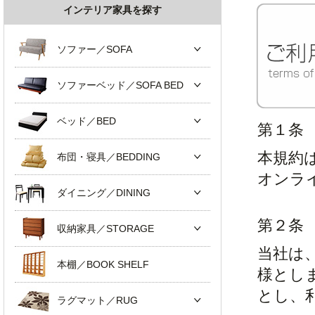
インテリア家具を探す
ソファー／SOFA
ソファーベッド／SOFA BED
ベッド／BED
第１条
本規約
布団・寝具／BEDDING
オンラ
ダイニング／DINING
第２条
収納家具／STORAGE
当社は
本棚／BOOK SHELF
様とし
とし、
ラグマット／RUG