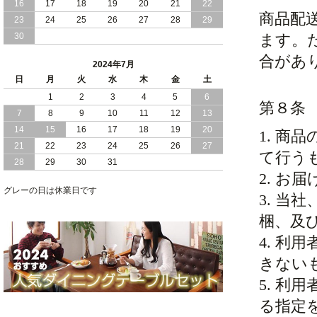
16
17
18
19
20
21
22
2024/03/28
商品配
おすすめ クイーン キング ワイドキング
23
24
25
26
27
28
29
サイズ で 通気性ある すのこ仕様 大容
30
ます。
量 収納 跳ね上げ ベッド
合があ
2024年7月
2024/02/29
畳 仕様 で 敷き布団 が使える 引き出し
日
月
火
水
木
金
土
収納 付き 大容量 チェスト ベッド 日本
製 ヘッドボードなし
1
2
3
4
5
6
第８条
7
8
9
10
11
12
13
2024/02/23
畳 の 床面 で 敷き布団 で 寝られる 引き
14
15
16
17
18
19
20
1. 
出し 収納庫 付 大容量 チェスト ベッド
21
22
23
24
25
26
27
日本製
て行う
28
29
30
31
2. お
2024/02/13
床 畳仕様 で 敷き布団 が 使える 引き出
し 収納庫 付き チェスト ベッド 日本製
グレーの日は休業日です
3. 
梱、及
4. 
きない
5. 
る指定