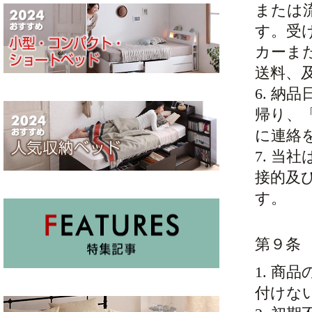
または
す。受
カーま
送料、
6. 
帰り、
に連絡
7. 
接的及
す。
第９条
1. 
付けな