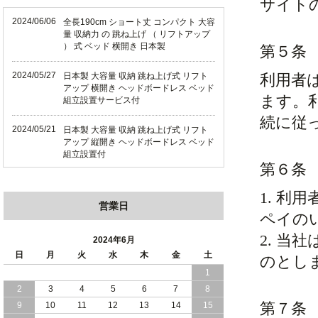
サイト
2024/06/06
全長190cm ショート丈 コンパクト 大容
量 収納力 の 跳ね上げ （ リフトアップ
） 式 ベッド 横開き 日本製
第５条
2024/05/27
日本製 大容量 収納 跳ね上げ式 リフト
利用者
アップ 横開き ヘッドボードレス ベッド
ます。
組立設置サービス付
続に従
2024/05/21
日本製 大容量 収納 跳ね上げ式 リフト
アップ 縦開き ヘッドボードレス ベッド
組立設置付
第６条
2024/05/02
日本製 大容量 収納 跳ね上げ式 （ リフ
1. 利
トアップ ） ベッド 横開き ヘッドボー
営業日
ド 組立設置 付き
ペイの
2. 
2024/04/25
日本製 収納 跳ね上げ式 リフトアップ
2024年6月
ベッド 縦開き ヘッドボード 組立設置サ
日
月
火
水
木
金
土
のとし
ービス付き
1
2
3
4
5
6
7
8
2024/04/23
すのこ の 床板 簡単 軽い コンパクトな
大容量 収納 跳ね上げ式 ベッド
第７条
9
10
11
12
13
14
15