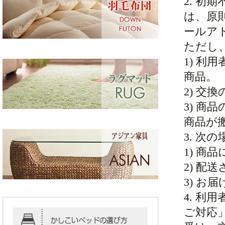
2. 
は、原
ールア
ただし
1) 
商品。
2) 交
3) 
商品が
3. 
1) 商
2) 配
3) 
4. 
ご対応