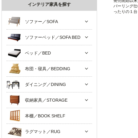
発売開始以来
インテリア家具を探す
バーリング仕
ったりの１台
ソファー／SOFA
ソファーベッド／SOFA BED
ベッド／BED
布団・寝具／BEDDING
ダイニング／DINING
収納家具／STORAGE
本棚／BOOK SHELF
ラグマット／RUG