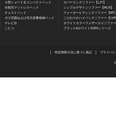
小型ショート丈コンパクトベッド
カバーリングソファー【LJY】
分割式マットレスベッド
シンプルデザインソファー【MLN】
チェストベッド
ウォーターヒヤシンスソファー【WY
ガス圧跳ね上げ式大容量収納ベッド
こだわりのハイバックソファー【LV
テレビ台
ホワイトカラーフェザー入りソファー
こたつ
ブラック&ホワイトSOFAシリーズ
特定商取引法に基づく表記
プライバシ
©