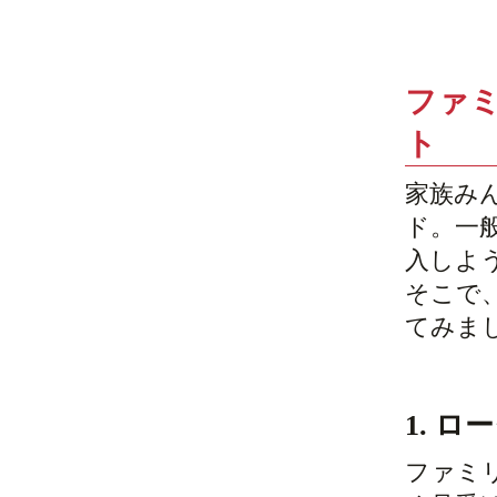
ファ
ト
家族み
ド。一
入しよ
そこで
てみま
1. 
ファミ