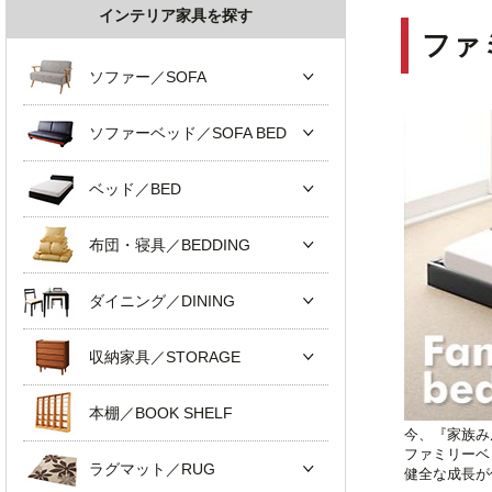
インテリア家具を探す
ファ
ソファー／SOFA
ソファーベッド／SOFA BED
ベッド／BED
布団・寝具／BEDDING
ダイニング／DINING
収納家具／STORAGE
本棚／BOOK SHELF
今、『家族み
ファミリーベ
ラグマット／RUG
健全な成長が