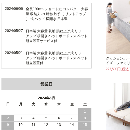
2024/06/06
全長190cm ショート丈 コンパクト 大容
量 収納力 の 跳ね上げ （ リフトアップ
） 式 ベッド 横開き 日本製
2024/05/27
日本製 大容量 収納 跳ね上げ式 リフト
アップ 横開き ヘッドボードレス ベッド
組立設置サービス付
2024/05/21
日本製 大容量 収納 跳ね上げ式 リフト
アップ 縦開き ヘッドボードレス ベッド
クッションボ
組立設置付
イズ・ファミリ
275,500円(税込3
2024/05/02
日本製 大容量 収納 跳ね上げ式 （ リフ
トアップ ） ベッド 横開き ヘッドボー
営業日
ド 組立設置 付き
2024/04/25
日本製 収納 跳ね上げ式 リフトアップ
2024年6月
ベッド 縦開き ヘッドボード 組立設置サ
日
月
火
水
木
金
土
ービス付き
1
2
3
4
5
6
7
8
2024/04/23
すのこ の 床板 簡単 軽い コンパクトな
大容量 収納 跳ね上げ式 ベッド
9
10
11
12
13
14
15