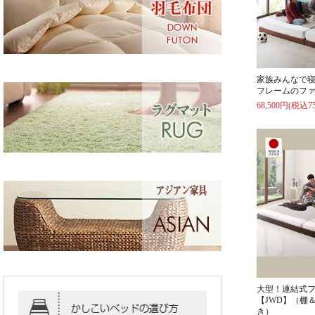
家族みんなで
フレームのファ
68,500円(税込75
大型！連結式
【JWD】（棚
き）