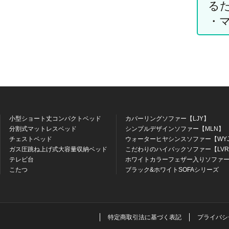
る
・
小型ショート丈コンパクトベッド
カバーリングソファー【LJY】
分割式マットレスベッド
シンプルデザインソファー【MLN】
チェストベッド
ウォーターヒヤシンスソファー【WY
ガス圧跳ね上げ式大容量収納ベッド
こだわりのハイバックソファー【LV
テレビ台
ホワイトカラーフェザー入りソファー
こたつ
ブラック&ホワイトSOFAシリーズ
特定商取引法に基づく表記
プライバシ