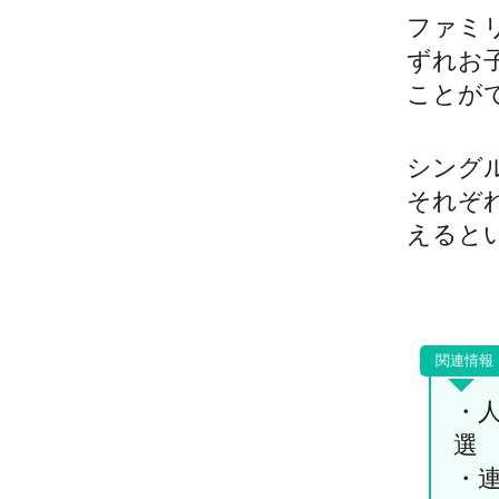
ファミ
ずれお
ことが
シング
それぞ
えると
・
選
・