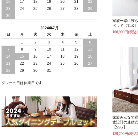
16
17
18
19
20
21
22
2024/03/28
おすすめ クイーン キング ワイドキング
23
24
25
26
27
28
29
サイズ で 通気性ある すのこ仕様 大容
30
量 収納 跳ね上げ ベッド
家族一緒に寝
ベッド【TLR】
2024年7月
2024/02/29
畳 仕様 で 敷き布団 が使える 引き出し
106,900円(税込1
日
月
火
水
木
金
土
収納 付き 大容量 チェスト ベッド 日本
製 ヘッドボードなし
1
2
3
4
5
6
7
8
9
10
11
12
13
2024/02/23
畳 の 床面 で 敷き布団 で 寝られる 引き
14
15
16
17
18
19
20
出し 収納庫 付 大容量 チェスト ベッド
21
22
23
24
25
26
27
日本製
28
29
30
31
2024/02/13
床 畳仕様 で 敷き布団 が 使える 引き出
し 収納庫 付き チェスト ベッド 日本製
グレーの日は休業日です
家族みんなで
丈設計の連結
【SSG】
139,200円(税込1