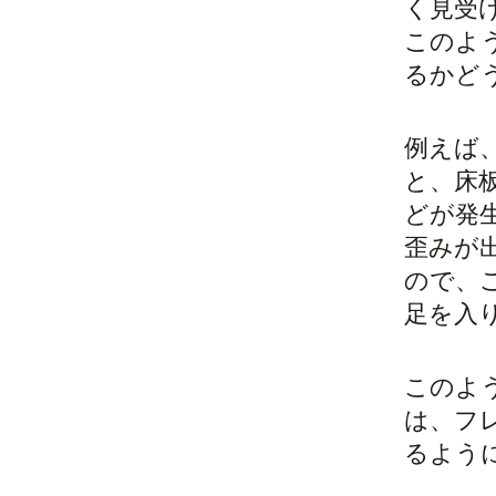
く見受
このよ
るかど
例えば
と、床
どが発
歪みが
ので、
足を入
このよ
は、フ
るよう