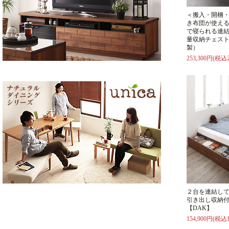
＜搬入・開梱
き布団が使え
で寝られる連
量収納チェスト
製）
253,300円(税込2
２台を連結し
引き出し収納
【DAK】
154,900円(税込1