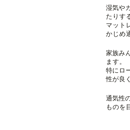
湿気や
たりす
マット
かじめ
家族み
ます。
特にロ
性が良
通気性
ものを