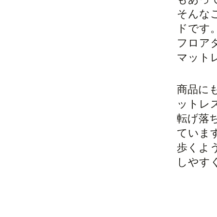
そんな
ドです
フロア
マット
商品に
ットレ
転げ落
ていま
歩くよ
しやす