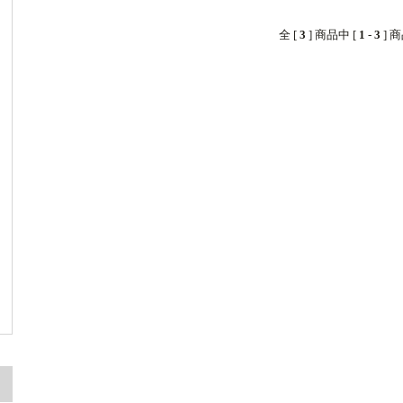
全 [
3
] 商品中 [
1
-
3
] 