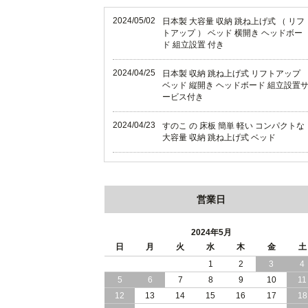
2024/05/02
日本製 大容量 収納 跳ね上げ式 （ リフ
トアップ ） ベッド 横開き ヘッドボー
ド 組立設置 付き
2024/04/25
日本製 収納 跳ね上げ式 リフトアップ
ベッド 縦開き ヘッドボード 組立設置
ービス付き
2024/04/23
すのこ の 床板 簡単 軽い コンパクトな
大容量 収納 跳ね上げ式 ベッド
2024/03/28
おすすめ クイーン キング ワイドキン
サイズ で 通気性ある すのこ仕様 大容
量 収納 跳ね上げ ベッド
営業日
2024/02/29
畳 仕様 で 敷き布団 が使える 引き出し
収納 付き 大容量 チェスト ベッド 日本
2024年5月
製 ヘッドボードなし
日
月
火
水
木
金
土
1
2
3
4
2024/02/23
畳 の 床面 で 敷き布団 で 寝られる 引
5
6
7
8
9
10
11
出し 収納庫 付 大容量 チェスト ベッド
日本製
12
13
14
15
16
17
18