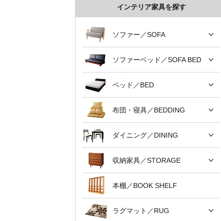
インテリア家具を探す
ソファー／SOFA
ソファーベッド／SOFA BED
ベッド／BED
布団・寝具／BEDDING
ダイニング／DINING
収納家具／STORAGE
本棚／BOOK SHELF
ラグマット／RUG