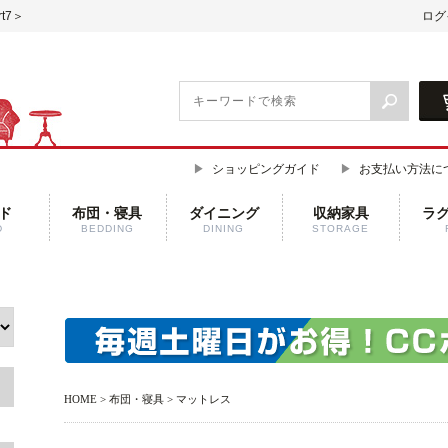
t7＞
ログ
ショッピングガイド
お支払い方法に
ド
布団・寝具
ダイニング
収納家具
ラ
D
BEDDING
DINING
STORAGE
HOME
>
布団・寝具
> マットレス