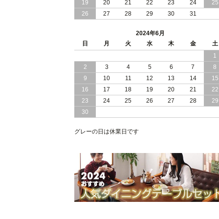
19
20
21
22
23
24
25
2024/02/13
床 畳仕様 で 敷き布団 が 使える 引き出
26
27
28
29
30
31
し 収納庫 付き チェスト ベッド 日本製
2024年6月
2024/02/05
おすすめ 引出し 収納 付 シンプル ＆ ス
日
月
火
水
木
金
土
タイリッシュ 国産 日本製 チェスト ベ
1
ッド
2
3
4
5
6
7
8
2024/02/02
日本製 引出し 収納 と 棚 コンセント が
9
10
11
12
13
14
15
付いた シンプル デザイン チェスト ベ
16
17
18
19
20
21
22
ッド
23
24
25
26
27
28
29
30
2024/01/24
シンプル スタイリッシュ 引出し 収納
モダンライト コンセント 付き 日本製
チェスト ベッド
グレーの日は休業日です