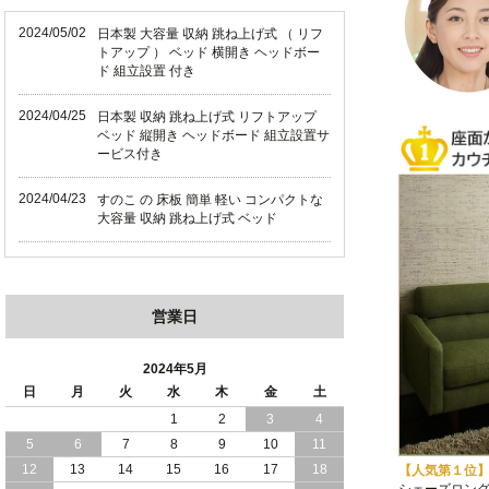
2024/05/02
日本製 大容量 収納 跳ね上げ式 （ リフ
トアップ ） ベッド 横開き ヘッドボー
ド 組立設置 付き
2024/04/25
日本製 収納 跳ね上げ式 リフトアップ
ベッド 縦開き ヘッドボード 組立設置サ
ービス付き
2024/04/23
すのこ の 床板 簡単 軽い コンパクトな
大容量 収納 跳ね上げ式 ベッド
2024/03/28
おすすめ クイーン キング ワイドキング
サイズ で 通気性ある すのこ仕様 大容
量 収納 跳ね上げ ベッド
営業日
2024/02/29
畳 仕様 で 敷き布団 が使える 引き出し
収納 付き 大容量 チェスト ベッド 日本
2024年5月
製 ヘッドボードなし
日
月
火
水
木
金
土
1
2
3
4
2024/02/23
畳 の 床面 で 敷き布団 で 寝られる 引き
5
6
7
8
9
10
11
出し 収納庫 付 大容量 チェスト ベッド
日本製
12
13
14
15
16
17
18
【人気第１位