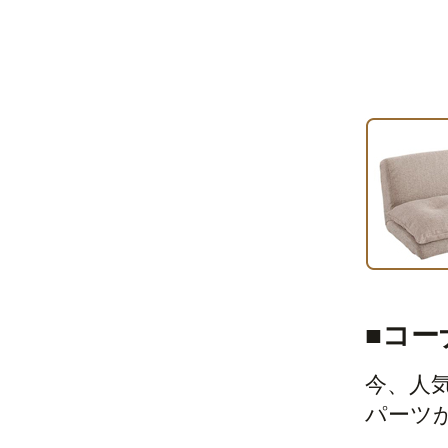
■コー
今、人
パーツ