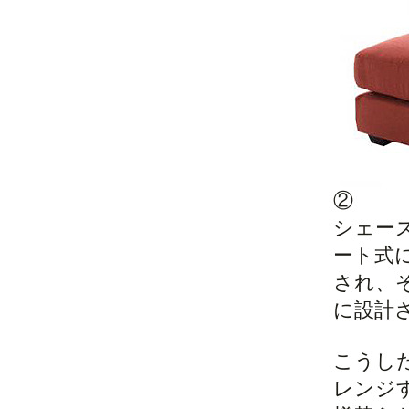
②
シェー
ート式
され、
に設計
こうし
レンジ