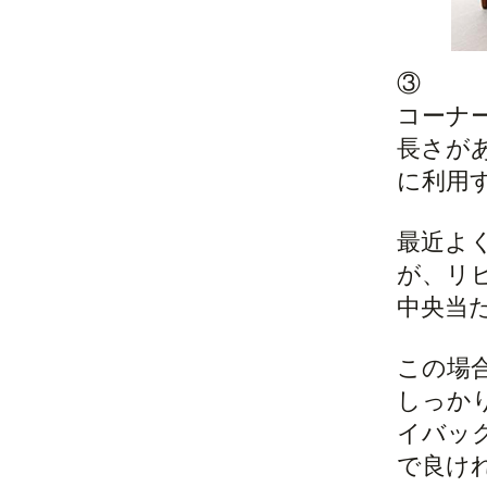
③
コーナ
長さが
に利用
最近よ
が、リ
中央当
この場
しっか
イバッ
で良け