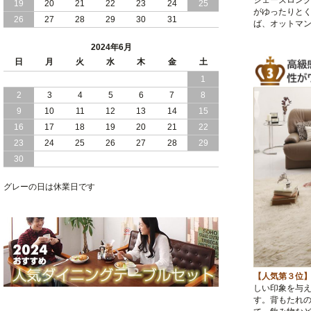
シェーズロング
19
20
21
22
23
24
25
がゆったりと
2024/02/13
床 畳仕様 で 敷き布団 が 使える 引き出
26
27
28
29
30
31
ば、オットマ
し 収納庫 付き チェスト ベッド 日本製
2024年6月
2024/02/05
おすすめ 引出し 収納 付 シンプル ＆ ス
日
月
火
水
木
金
土
タイリッシュ 国産 日本製 チェスト ベ
1
ッド
2
3
4
5
6
7
8
2024/02/02
日本製 引出し 収納 と 棚 コンセント が
9
10
11
12
13
14
15
付いた シンプル デザイン チェスト ベ
16
17
18
19
20
21
22
ッド
23
24
25
26
27
28
29
30
2024/01/24
シンプル スタイリッシュ 引出し 収納
モダンライト コンセント 付き 日本製
チェスト ベッド
グレーの日は休業日です
【人気第３位
しい印象を与
す。背もたれ