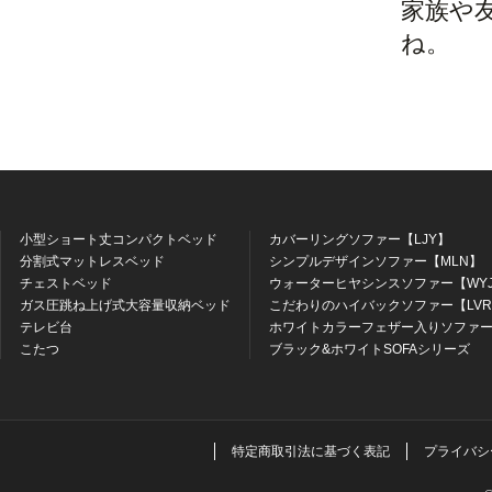
家族や
ね。
小型ショート丈コンパクトベッド
カバーリングソファー【LJY】
分割式マットレスベッド
シンプルデザインソファー【MLN】
チェストベッド
ウォーターヒヤシンスソファー【WY
ガス圧跳ね上げ式大容量収納ベッド
こだわりのハイバックソファー【LV
テレビ台
ホワイトカラーフェザー入りソファー
こたつ
ブラック&ホワイトSOFAシリーズ
特定商取引法に基づく表記
プライバシ