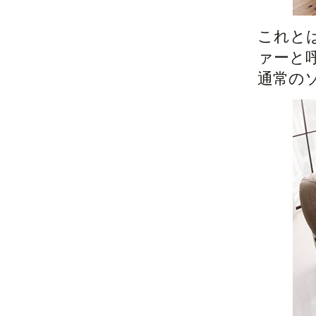
これと
ァーと
通常の