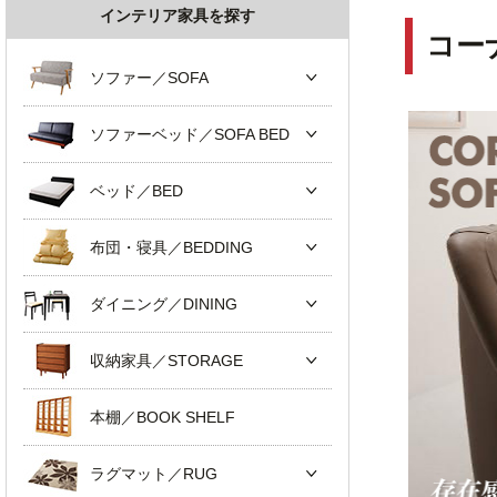
インテリア家具を探す
コー
ソファー／SOFA
ソファーベッド／SOFA BED
ベッド／BED
布団・寝具／BEDDING
ダイニング／DINING
収納家具／STORAGE
本棚／BOOK SHELF
ラグマット／RUG