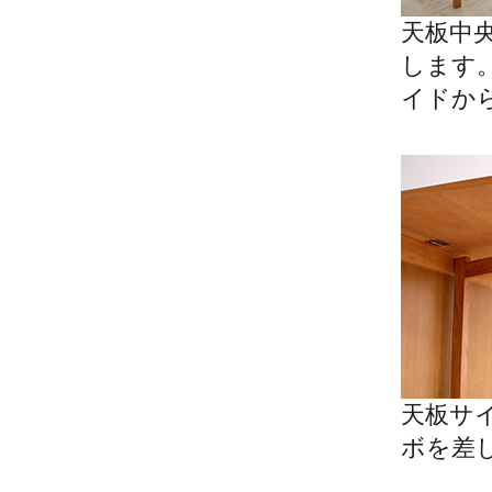
天板中
します
イドか
天板サ
ボを差