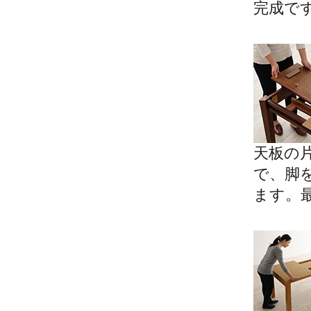
完成で
天板の
で、脚
ます。