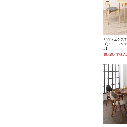
だ円形エクス
ズダイニングテ
L】
185,200円(税込2