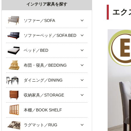
インテリア家具を探す
エク
ソファー／SOFA
ソファーベッド／SOFA BED
ベッド／BED
布団・寝具／BEDDING
ダイニング／DINING
収納家具／STORAGE
本棚／BOOK SHELF
ラグマット／RUG