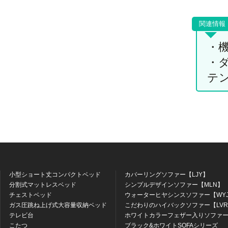
・
・
テ
小型ショート丈コンパクトベッド
カバーリングソファー【LJY】
分割式マットレスベッド
シンプルデザインソファー【MLN】
チェストベッド
ウォーターヒヤシンスソファー【WY
ガス圧跳ね上げ式大容量収納ベッド
こだわりのハイバックソファー【LV
テレビ台
ホワイトカラーフェザー入りソファー
こたつ
ブラック&ホワイトSOFAシリーズ