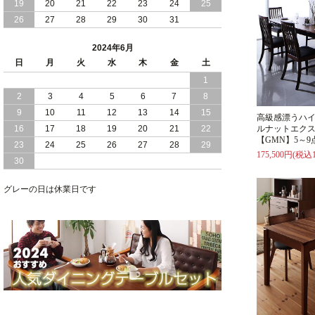
19
20
21
22
23
24
25
2024/02/13
床 畳仕様 で 敷き布団 が 使える 引き出
26
27
28
29
30
31
し 収納庫 付き チェスト ベッド 日本製
2024年6月
2024/02/05
おすすめ 引出し 収納 付 シンプル ＆ ス
日
月
火
水
木
金
土
タイリッシュ 国産 日本製 チェスト ベ
1
ッド
2
3
4
5
6
7
8
2024/02/02
日本製 引出し 収納 と 棚 コンセント が
9
10
11
12
13
14
15
高級感漂うハ
付いた シンプル デザイン チェスト ベ
16
17
18
19
20
21
22
ルナットエク
ッド
【GMN】5～
23
24
25
26
27
28
29
175,500円(税込1
30
2024/01/24
シンプル スタイリッシュ 引出し 収納
モダンライト コンセント 付き 日本製
チェスト ベッド
グレーの日は休業日です