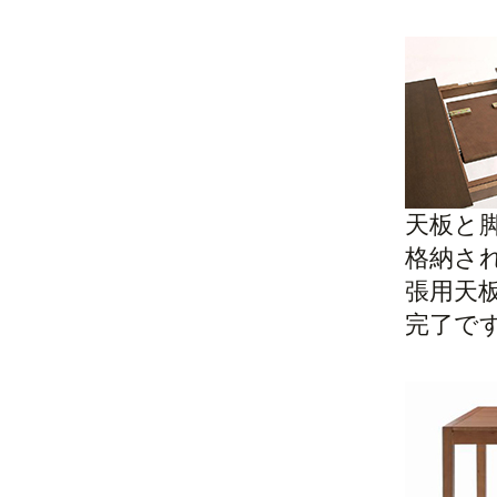
天板と
格納さ
張用天
完了で