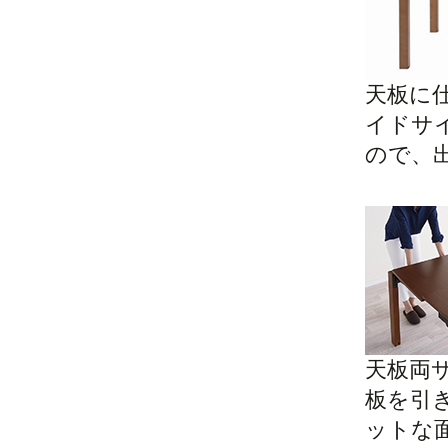
天板に
イドサ
ので、
天板両
板を引
ットな