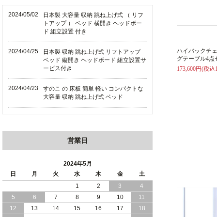
2024/05/02
日本製 大容量 収納 跳ね上げ式 （ リフ
トアップ ） ベッド 横開き ヘッドボー
ド 組立設置 付き
ハイバックチ
2024/04/25
日本製 収納 跳ね上げ式 リフトアップ
グテーブル4点
ベッド 縦開き ヘッドボード 組立設置サ
ービス付き
173,600円(税込1
2024/04/23
すのこ の 床板 簡単 軽い コンパクトな
大容量 収納 跳ね上げ式 ベッド
2024/03/28
おすすめ クイーン キング ワイドキング
サイズ で 通気性ある すのこ仕様 大容
量 収納 跳ね上げ ベッド
営業日
2024/02/29
畳 仕様 で 敷き布団 が使える 引き出し
収納 付き 大容量 チェスト ベッド 日本
2024年5月
製 ヘッドボードなし
日
月
火
水
木
金
土
1
2
3
4
2024/02/23
畳 の 床面 で 敷き布団 で 寝られる 引き
5
6
7
8
9
10
11
出し 収納庫 付 大容量 チェスト ベッド
日本製
12
13
14
15
16
17
18