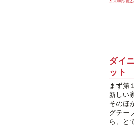
213,800円(税込2
ダイ
ット
まず第
新しい
そのほ
グテー
ら、と