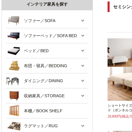
インテリア家具を探す
セミシン
ソファー／SOFA
ソファーベッド／SOFA BED
ベッド／BED
布団・寝具／BEDDING
ダイニング／DINING
収納家具／STORAGE
ショートサイ
ド（ボンネル
本棚／BOOK SHELF
28,800円(税込31
ラグマット／RUG