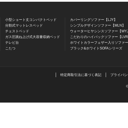
小型ショート丈コンパクトベッド
カバーリングソファー【LJY】
分割式マットレスベッド
シンプルデザインソファー【MLN】
チェストベッド
ウォーターヒヤシンスソファー【WY
ガス圧跳ね上げ式大容量収納ベッド
こだわりのハイバックソファー【LV
テレビ台
ホワイトカラーフェザー入りソファー
こたつ
ブラック&ホワイトSOFAシリーズ
特定商取引法に基づく表記
プライバシ
©