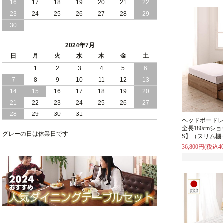
16
17
18
19
20
21
22
2024/03/28
おすすめ クイーン キング ワイドキング
23
24
25
26
27
28
29
サイズ で 通気性ある すのこ仕様 大容
30
量 収納 跳ね上げ ベッド
2024年7月
2024/02/29
畳 仕様 で 敷き布団 が使える 引き出し
日
月
火
水
木
金
土
収納 付き 大容量 チェスト ベッド 日本
製 ヘッドボードなし
1
2
3
4
5
6
7
8
9
10
11
12
13
2024/02/23
畳 の 床面 で 敷き布団 で 寝られる 引き
14
15
16
17
18
19
20
出し 収納庫 付 大容量 チェスト ベッド
21
22
23
24
25
26
27
日本製
28
29
30
31
ヘッドボード
2024/02/13
床 畳仕様 で 敷き布団 が 使える 引き出
全長180cmシ
し 収納庫 付き チェスト ベッド 日本製
グレーの日は休業日です
S】（スリム棚
36,800円(税込40