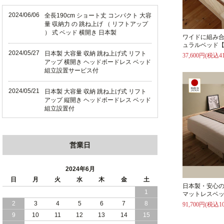
2024/06/06
全長190cm ショート丈 コンパクト 大容
量 収納力 の 跳ね上げ （ リフトアップ
） 式 ベッド 横開き 日本製
ワイドに組み
ュラルベッド【
2024/05/27
日本製 大容量 収納 跳ね上げ式 リフト
37,600円(税込41
アップ 横開き ヘッドボードレス ベッド
組立設置サービス付
2024/05/21
日本製 大容量 収納 跳ね上げ式 リフト
アップ 縦開き ヘッドボードレス ベッド
組立設置付
2024/05/02
日本製 大容量 収納 跳ね上げ式 （ リフ
トアップ ） ベッド 横開き ヘッドボー
営業日
ド 組立設置 付き
2024/04/25
日本製 収納 跳ね上げ式 リフトアップ
2024年6月
ベッド 縦開き ヘッドボード 組立設置サ
日
月
火
水
木
金
土
ービス付き
日本製・安心
1
マットレスベッ
2
3
4
5
6
7
8
91,700円(税込10
2024/04/23
すのこ の 床板 簡単 軽い コンパクトな
大容量 収納 跳ね上げ式 ベッド
9
10
11
12
13
14
15