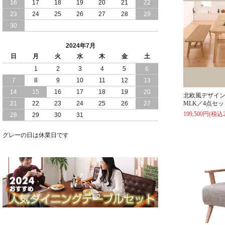
16
17
18
19
20
21
22
2024/03/28
おすすめ クイーン キング ワイドキング
23
24
25
26
27
28
29
サイズ で 通気性ある すのこ仕様 大容
30
量 収納 跳ね上げ ベッド
2024年7月
2024/02/29
畳 仕様 で 敷き布団 が使える 引き出し
日
月
火
水
木
金
土
収納 付き 大容量 チェスト ベッド 日本
製 ヘッドボードなし
1
2
3
4
5
6
7
8
9
10
11
12
13
2024/02/23
畳 の 床面 で 敷き布団 で 寝られる 引き
14
15
16
17
18
19
20
北欧風デザイ
出し 収納庫 付 大容量 チェスト ベッド
21
22
23
24
25
26
27
MLK／4点セ
日本製
199,500円(税込2
28
29
30
31
2024/02/13
床 畳仕様 で 敷き布団 が 使える 引き出
し 収納庫 付き チェスト ベッド 日本製
グレーの日は休業日です