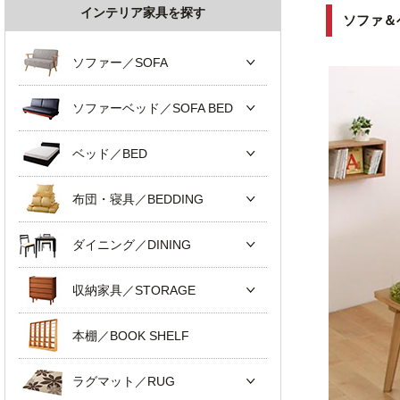
インテリア家具を探す
ソファ＆
ソファー／SOFA
ソファーベッド／SOFA BED
ベッド／BED
布団・寝具／BEDDING
ダイニング／DINING
収納家具／STORAGE
本棚／BOOK SHELF
ラグマット／RUG