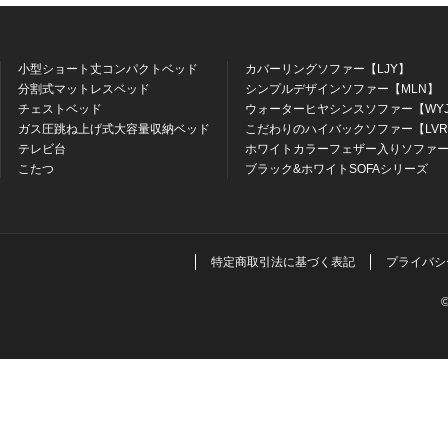
小型ショート丈コンパクトベッド
カバーリングソファー【LJY】
分割式マットレスベッド
シンプルデザインソファー【MLN】
チェストベッド
ウォーターヒヤシンスソファー【WY
ガス圧跳ね上げ式大容量収納ベッド
こだわりのハイバックソファー【LV
テレビ台
ホワイトカラーフェザー入りソファー
こたつ
ブラック&ホワイトSOFAシリーズ
特定商取引法に基づく表記
プライバシ
©