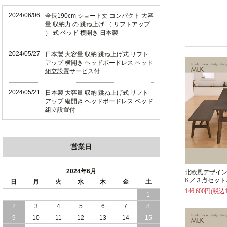
2024/06/06
全長190cm ショート丈 コンパクト 大容
量 収納力 の 跳ね上げ （ リフトアップ
） 式 ベッド 横開き 日本製
2024/05/27
日本製 大容量 収納 跳ね上げ式 リフト
アップ 横開き ヘッドボードレス ベッド
組立設置サービス付
2024/05/21
日本製 大容量 収納 跳ね上げ式 リフト
アップ 縦開き ヘッドボードレス ベッド
組立設置付
2024/05/02
日本製 大容量 収納 跳ね上げ式 （ リフ
トアップ ） ベッド 横開き ヘッドボー
営業日
ド 組立設置 付き
2024/04/25
日本製 収納 跳ね上げ式 リフトアップ
2024年6月
北欧風デザイン
ベッド 縦開き ヘッドボード 組立設置サ
K／３点セット
日
月
火
水
木
金
土
ービス付き
146,600円(税込1
1
2
3
4
5
6
7
8
2024/04/23
すのこ の 床板 簡単 軽い コンパクトな
大容量 収納 跳ね上げ式 ベッド
9
10
11
12
13
14
15