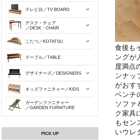
テレビ台／TV BOARD
デスク・チェア
／DESK・CHAIR
こたつ／KOTATSU
食後も
ングが
テーブル／TABLE
度満点
デザイナーズ／DESIGNERS
ンナッ
がおす
キッズファニチャー／KIDS
ベンチ
ガーデンファニチャー
ソファ
／GARDEN FURNITURE
ク家具
もセン
いウレ
PICK UP