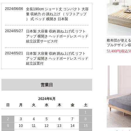
2024/06/06
全長190cm ショート丈 コンパクト 大容
量 収納力 の 跳ね上げ （ リフトアップ
） 式 ベッド 横開き 日本製
2024/05/27
日本製 大容量 収納 跳ね上げ式 リフト
アップ 横開き ヘッドボードレス ベッド
敷布団が使え
組立設置サービス付
プルデザイン収
53,400円(税込58
2024/05/21
日本製 大容量 収納 跳ね上げ式 リフト
アップ 縦開き ヘッドボードレス ベッド
組立設置付
2024/05/02
日本製 大容量 収納 跳ね上げ式 （ リフ
トアップ ） ベッド 横開き ヘッドボー
営業日
ド 組立設置 付き
2024/04/25
日本製 収納 跳ね上げ式 リフトアップ
2024年6月
ベッド 縦開き ヘッドボード 組立設置サ
日
月
火
水
木
金
土
ービス付き
1
2
3
4
5
6
7
8
2024/04/23
すのこ の 床板 簡単 軽い コンパクトな
大容量 収納 跳ね上げ式 ベッド
9
10
11
12
13
14
15