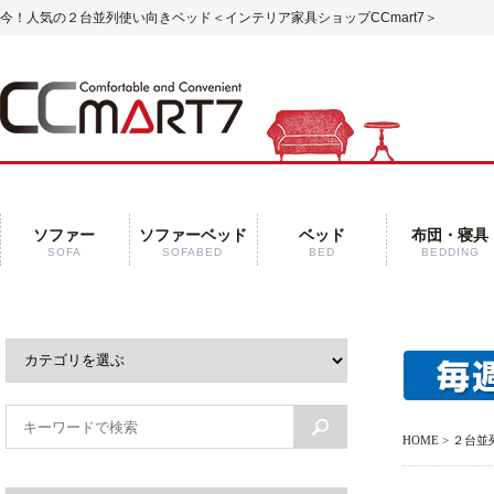
今！人気の２台並列使い向きベッド
＜インテリア家具ショップCCmart7＞
ソファー
ソファーベッド
ベッド
布団・寝具
SOFA
SOFABED
BED
BEDDING
HOME
> ２台