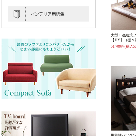
大型！連結式
【JJY】（棚
51,700円(税込56
機能性バツグ