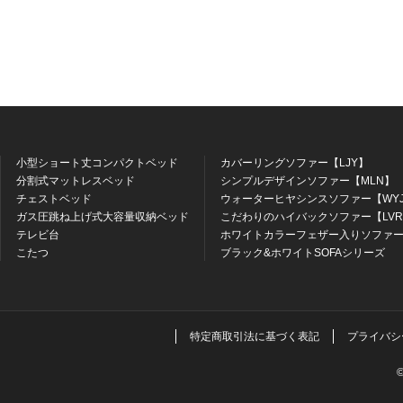
小型ショート丈コンパクトベッド
カバーリングソファー【LJY】
分割式マットレスベッド
シンプルデザインソファー【MLN】
チェストベッド
ウォーターヒヤシンスソファー【WY
ガス圧跳ね上げ式大容量収納ベッド
こだわりのハイバックソファー【LV
テレビ台
ホワイトカラーフェザー入りソファー
こたつ
ブラック&ホワイトSOFAシリーズ
特定商取引法に基づく表記
プライバシ
©