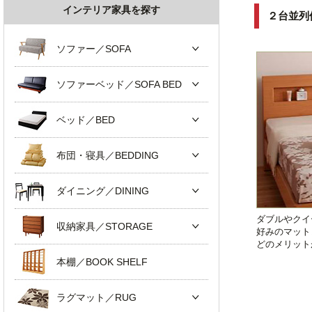
インテリア家具を探す
２台並列
ソファー／SOFA
ソファーベッド／SOFA BED
ベッド／BED
布団・寝具／BEDDING
ダイニング／DINING
ダブルやクイ
収納家具／STORAGE
好みのマット
どのメリット
本棚／BOOK SHELF
ラグマット／RUG