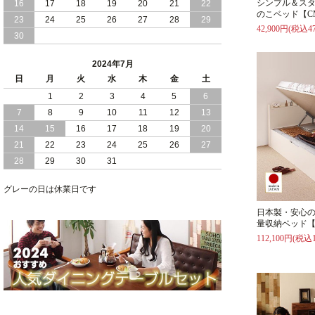
シンプル＆ス
16
17
18
19
20
21
22
のこベッド【C
2024/03/28
おすすめ クイーン キング ワイドキング
23
24
25
26
27
28
29
サイズ で 通気性ある すのこ仕様 大容
42,900円(税込47
30
量 収納 跳ね上げ ベッド
2024年7月
2024/02/29
畳 仕様 で 敷き布団 が使える 引き出し
日
月
火
水
木
金
土
収納 付き 大容量 チェスト ベッド 日本
製 ヘッドボードなし
1
2
3
4
5
6
7
8
9
10
11
12
13
2024/02/23
畳 の 床面 で 敷き布団 で 寝られる 引き
14
15
16
17
18
19
20
出し 収納庫 付 大容量 チェスト ベッド
21
22
23
24
25
26
27
日本製
28
29
30
31
2024/02/13
床 畳仕様 で 敷き布団 が 使える 引き出
し 収納庫 付き チェスト ベッド 日本製
グレーの日は休業日です
日本製・安心
量収納ベッド【
112,100円(税込1