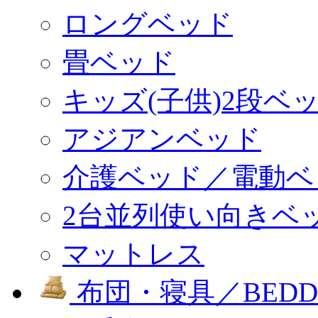
ロングベッド
畳ベッド
キッズ(子供)2段ベ
アジアンベッド
介護ベッド／電動ベ
2台並列使い向きベ
マットレス
布団・寝具／BEDD