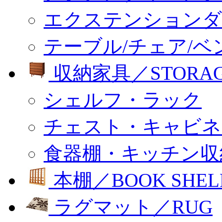
エクステンションダ
テーブル/チェア/ベ
収納家具／STORA
シェルフ・ラック
チェスト・キャビネ
食器棚・キッチン収
本棚／BOOK SHEL
ラグマット／RUG