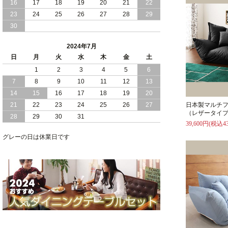
16
17
18
19
20
21
22
2024/03/28
おすすめ クイーン キング ワイドキング
23
24
25
26
27
28
29
サイズ で 通気性ある すのこ仕様 大容
30
量 収納 跳ね上げ ベッド
2024年7月
2024/02/29
畳 仕様 で 敷き布団 が使える 引き出し
日
月
火
水
木
金
土
収納 付き 大容量 チェスト ベッド 日本
製 ヘッドボードなし
1
2
3
4
5
6
7
8
9
10
11
12
13
2024/02/23
畳 の 床面 で 敷き布団 で 寝られる 引き
14
15
16
17
18
19
20
出し 収納庫 付 大容量 チェスト ベッド
21
22
23
24
25
26
27
日本製マルチフ
日本製
（レザータイ
28
29
30
31
39,600円(税込43
2024/02/13
床 畳仕様 で 敷き布団 が 使える 引き出
し 収納庫 付き チェスト ベッド 日本製
グレーの日は休業日です