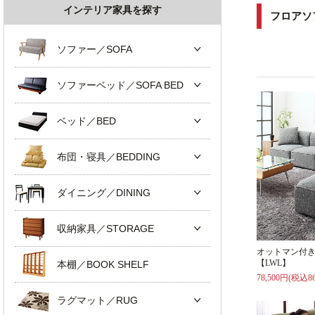
インテリア家具を探す
フロアソ
ソファー／SOFA
ソファーベッド／SOFA BED
ベッド／BED
布団・寝具／BEDDING
ダイニング／DINING
収納家具／STORAGE
オットマン付
【LWL】
本棚／BOOK SHELF
78,500円(税込86
ラグマット／RUG