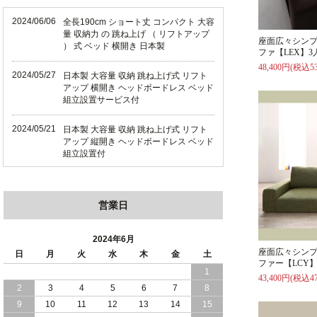
2024/06/06
全長190cm ショート丈 コンパクト 大容
量 収納力 の 跳ね上げ （ リフトアップ
座面広々シン
） 式 ベッド 横開き 日本製
ファ【LEX】3
48,400円(税込53
2024/05/27
日本製 大容量 収納 跳ね上げ式 リフト
アップ 横開き ヘッドボードレス ベッド
組立設置サービス付
2024/05/21
日本製 大容量 収納 跳ね上げ式 リフト
アップ 縦開き ヘッドボードレス ベッド
組立設置付
2024/05/02
日本製 大容量 収納 跳ね上げ式 （ リフ
トアップ ） ベッド 横開き ヘッドボー
営業日
ド 組立設置 付き
2024/04/25
日本製 収納 跳ね上げ式 リフトアップ
2024年6月
ベッド 縦開き ヘッドボード 組立設置サ
座面広々シン
日
月
火
水
木
金
土
ービス付き
ファー【LCY】
1
43,400円(税込47
2
3
4
5
6
7
8
2024/04/23
すのこ の 床板 簡単 軽い コンパクトな
大容量 収納 跳ね上げ式 ベッド
9
10
11
12
13
14
15