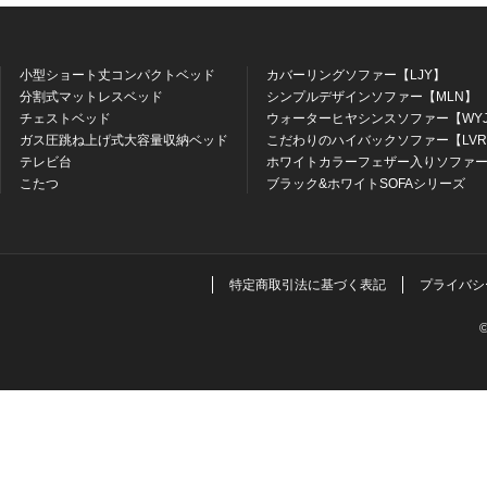
小型ショート丈コンパクトベッド
カバーリングソファー【LJY】
分割式マットレスベッド
シンプルデザインソファー【MLN】
チェストベッド
ウォーターヒヤシンスソファー【WY
ガス圧跳ね上げ式大容量収納ベッド
こだわりのハイバックソファー【LV
テレビ台
ホワイトカラーフェザー入りソファー
こたつ
ブラック&ホワイトSOFAシリーズ
特定商取引法に基づく表記
プライバシ
©