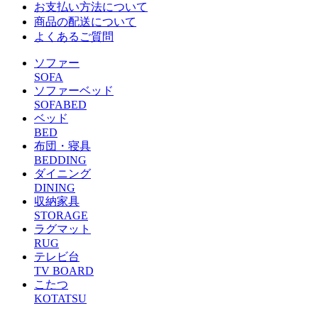
お支払い方法について
商品の配送について
よくあるご質問
ソファー
SOFA
ソファーベッド
SOFABED
ベッド
BED
布団・寝具
BEDDING
ダイニング
DINING
収納家具
STORAGE
ラグマット
RUG
テレビ台
TV BOARD
こたつ
KOTATSU