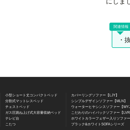
にしま
・
小型ショート丈コンパクトベッド
カバーリングソファー【LJY】
分割式マットレスベッド
シンプルデザインソファー【MLN】
チェストベッド
ウォーターヒヤシンスソファー【WY
ガス圧跳ね上げ式大容量収納ベッド
こだわりのハイバックソファー【LV
テレビ台
ホワイトカラーフェザー入りソファー
こたつ
ブラック&ホワイトSOFAシリーズ