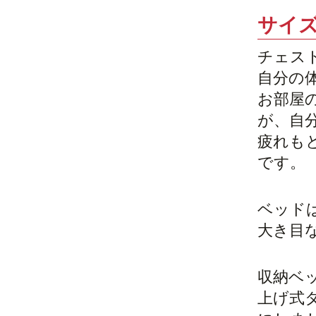
サイ
チェス
自分の
お部屋
が、自
疲れも
です。
ベッド
大き目
収納ベ
上げ式