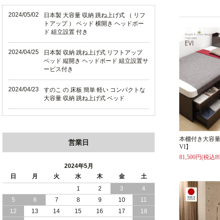
2024/05/02
日本製 大容量 収納 跳ね上げ式 （ リフ
トアップ ） ベッド 横開き ヘッドボー
ド 組立設置 付き
2024/04/25
日本製 収納 跳ね上げ式 リフトアップ
ベッド 縦開き ヘッドボード 組立設置サ
ービス付き
2024/04/23
すのこ の 床板 簡単 軽い コンパクトな
大容量 収納 跳ね上げ式 ベッド
2024/03/28
おすすめ クイーン キング ワイドキング
サイズ で 通気性ある すのこ仕様 大容
量 収納 跳ね上げ ベッド
本棚付き大容量
営業日
VI】
2024/02/29
畳 仕様 で 敷き布団 が使える 引き出し
81,500円(税込89
収納 付き 大容量 チェスト ベッド 日本
2024年5月
製 ヘッドボードなし
日
月
火
水
木
金
土
1
2
3
4
2024/02/23
畳 の 床面 で 敷き布団 で 寝られる 引き
5
6
7
8
9
10
11
出し 収納庫 付 大容量 チェスト ベッド
日本製
12
13
14
15
16
17
18