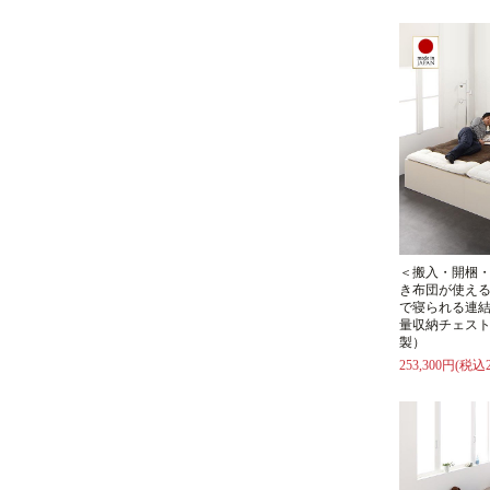
＜搬入・開梱
き布団が使え
で寝られる連
量収納チェスト
製）
253,300円(税込2