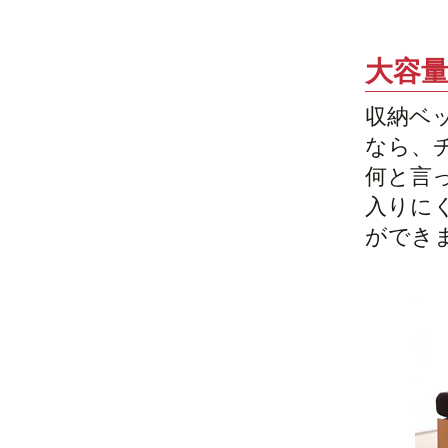
大容
収納ベ
なら、
何と言
入りに
ができ