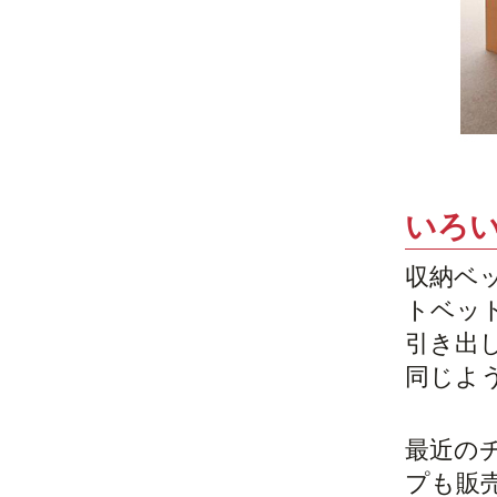
いろ
収納ベ
トベッ
引き出
同じよ
最近の
プも販