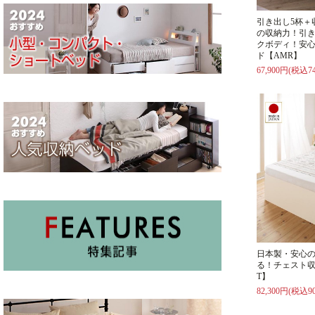
引き出し5杯＋
の収納力！引
クボディ！安
ド【AMR】
67,900円(税込74
日本製・安心
る！チェスト収
T】
82,300円(税込90