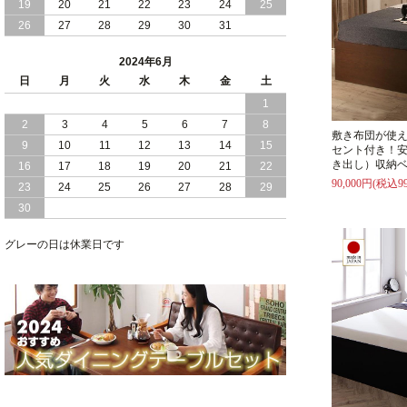
19
20
21
22
23
24
25
2024/02/13
床 畳仕様 で 敷き布団 が 使える 引き出
26
27
28
29
30
31
し 収納庫 付き チェスト ベッド 日本製
2024年6月
2024/02/05
おすすめ 引出し 収納 付 シンプル ＆ ス
日
月
火
水
木
金
土
タイリッシュ 国産 日本製 チェスト ベ
1
ッド
2
3
4
5
6
7
8
敷き布団が使
2024/02/02
日本製 引出し 収納 と 棚 コンセント が
9
10
11
12
13
14
15
セント付き！
付いた シンプル デザイン チェスト ベ
き出し）収納ベ
16
17
18
19
20
21
22
ッド
90,000円(税込99
23
24
25
26
27
28
29
30
2024/01/24
シンプル スタイリッシュ 引出し 収納
モダンライト コンセント 付き 日本製
チェスト ベッド
グレーの日は休業日です