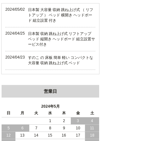
2024/05/02
日本製 大容量 収納 跳ね上げ式 （ リフ
トアップ ） ベッド 横開き ヘッドボー
ド 組立設置 付き
2024/04/25
日本製 収納 跳ね上げ式 リフトアップ
ベッド 縦開き ヘッドボード 組立設置サ
ービス付き
2024/04/23
すのこ の 床板 簡単 軽い コンパクトな
大容量 収納 跳ね上げ式 ベッド
2024/03/28
おすすめ クイーン キング ワイドキング
サイズ で 通気性ある すのこ仕様 大容
量 収納 跳ね上げ ベッド
営業日
2024/02/29
畳 仕様 で 敷き布団 が使える 引き出し
収納 付き 大容量 チェスト ベッド 日本
2024年5月
製 ヘッドボードなし
日
月
火
水
木
金
土
1
2
3
4
2024/02/23
畳 の 床面 で 敷き布団 で 寝られる 引き
5
6
7
8
9
10
11
出し 収納庫 付 大容量 チェスト ベッド
日本製
12
13
14
15
16
17
18