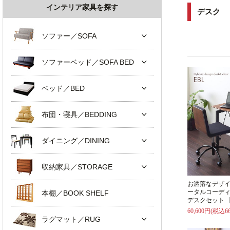
インテリア家具を探す
デスク
ソファー／SOFA
ソファーベッド／SOFA BED
ベッド／BED
布団・寝具／BEDDING
ダイニング／DINING
収納家具／STORAGE
お洒落なデザ
ータルコーデ
本棚／BOOK SHELF
デスクセット 【
60,600円(税込66
ラグマット／RUG