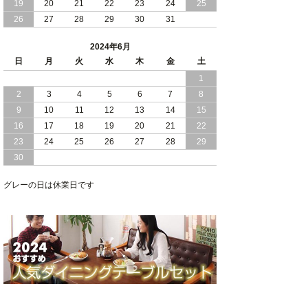
19
20
21
22
23
24
25
2024/02/13
床 畳仕様 で 敷き布団 が 使える 引き出
26
27
28
29
30
31
し 収納庫 付き チェスト ベッド 日本製
2024年6月
2024/02/05
おすすめ 引出し 収納 付 シンプル ＆ ス
日
月
火
水
木
金
土
タイリッシュ 国産 日本製 チェスト ベ
1
ッド
2
3
4
5
6
7
8
2024/02/02
日本製 引出し 収納 と 棚 コンセント が
9
10
11
12
13
14
15
付いた シンプル デザイン チェスト ベ
16
17
18
19
20
21
22
ッド
23
24
25
26
27
28
29
30
2024/01/24
シンプル スタイリッシュ 引出し 収納
モダンライト コンセント 付き 日本製
チェスト ベッド
グレーの日は休業日です