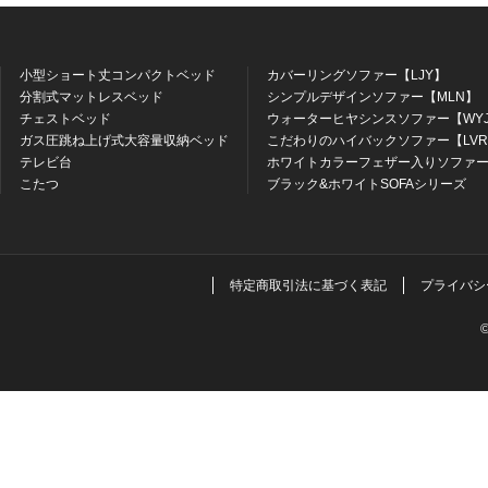
小型ショート丈コンパクトベッド
カバーリングソファー【LJY】
分割式マットレスベッド
シンプルデザインソファー【MLN】
チェストベッド
ウォーターヒヤシンスソファー【WY
ガス圧跳ね上げ式大容量収納ベッド
こだわりのハイバックソファー【LV
テレビ台
ホワイトカラーフェザー入りソファー
こたつ
ブラック&ホワイトSOFAシリーズ
特定商取引法に基づく表記
プライバシ
©