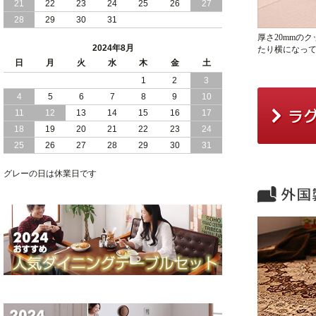
21
22
23
24
25
26
27
28
29
30
31
2024/05/21
日本製 大容量 収納 跳ね上げ式 リフト
厚さ20mmの
アップ 縦開き ヘッドボードレス ベッド
2024年8月
たり横になっ
組立設置付
日
月
火
水
木
金
土
2024/05/02
1
2
3
日本製 大容量 収納 跳ね上げ式 （ リフ
トアップ ） ベッド 横開き ヘッドボー
4
5
6
7
8
9
10
ド 組立設置 付き
11
12
13
14
15
16
17
18
19
20
21
22
23
24
2024/04/25
日本製 収納 跳ね上げ式 リフトアップ
25
26
27
28
29
30
31
ベッド 縦開き ヘッドボード 組立設置サ
ービス付き
グレーの日は休業日です
2024/04/23
すのこ の 床板 簡単 軽い コンパクトな
大容量 収納 跳ね上げ式 ベッド