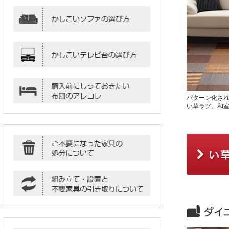
パターン化さ
い草ラグ。和