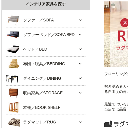
インテリア家具を探す
ソファー／SOFA
ソファーベッド／SOFA BED
ベッド／BED
布団・寝具／BEDDING
フローリング
ダイニング／DINING
敷き詰めるカ
る自由度の高
収納家具／STORAGE
最近ではいろ
本棚／BOOK SHELF
当店では品質
ラグマット／RUG