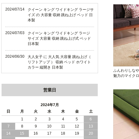
2024/07/14
クイーン キング ワイドキング ラージサ
イズ の 大容量 収納 跳ね上げ ベッド 日
本製
2024/07/03
クイーン キング ワイドキング ラージ
サイズ 大容量 収納 跳ね上げ式 ベッド
日本製
2024/06/30
大人女子 に 大人気 大容量 跳ね上げ（
リフトアップ ） 収納 ベッド ホワイト
カラー 縦開き 日本製
ふんわりしな
魅力のマイク
2024/06/22
ショート丈 コンパクト な 大容量 収納
跳ね上げ（ リフトアップ ） ベッド ホ
営業日
ワイトカラー 縦開き 日本製
2024/06/06
全長190cm ショート丈 コンパクト 大容
2024年7月
量 収納力 の 跳ね上げ （ リフトアップ
日
月
火
水
木
金
土
） 式 ベッド 横開き 日本製
1
2
3
4
5
6
7
8
9
10
11
12
13
2024/05/27
日本製 大容量 収納 跳ね上げ式 リフト
アップ 横開き ヘッドボードレス ベッド
14
15
16
17
18
19
20
組立設置サービス付