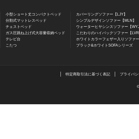
小型ショート丈コンパクトベッド
カバーリングソファー【LJY】
分割式マットレスベッド
シンプルデザインソファー【MLN】
チェストベッド
ウォーターヒヤシンスソファー【WY
ガス圧跳ね上げ式大容量収納ベッド
こだわりのハイバックソファー【LV
テレビ台
ホワイトカラーフェザー入りソファー
こたつ
ブラック&ホワイトSOFAシリーズ
特定商取引法に基づく表記
プライバシ
©