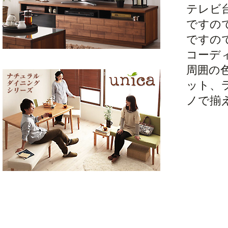
テレビ
ですの
ですの
コーデ
周囲の
ット、
ノで揃