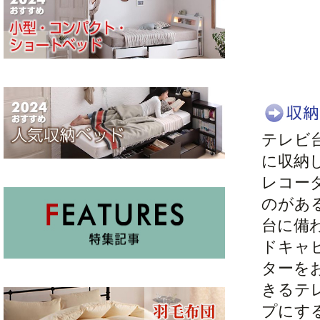
テレビ
に収納
レコー
のがあ
台に備
ドキャ
ターを
きるテ
プにす