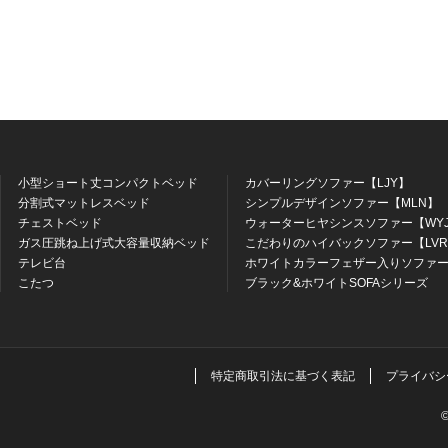
小型ショート丈コンパクトベッド
カバーリングソファー【LJY】
分割式マットレスベッド
シンプルデザインソファー【MLN】
チェストベッド
ウォーターヒヤシンスソファー【WY
ガス圧跳ね上げ式大容量収納ベッド
こだわりのハイバックソファー【LV
テレビ台
ホワイトカラーフェザー入りソファー
こたつ
ブラック&ホワイトSOFAシリーズ
特定商取引法に基づく表記
プライバシ
©