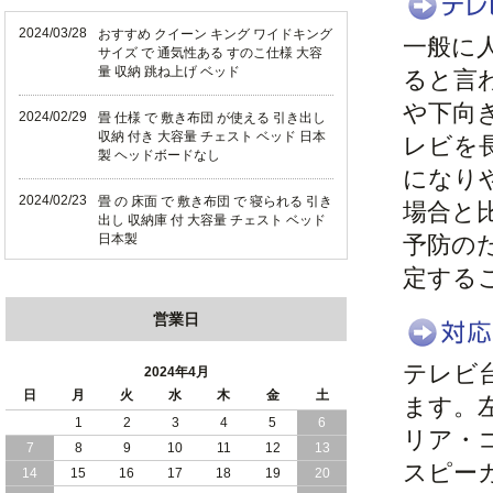
2024/03/28
おすすめ クイーン キング ワイドキング
一般に
サイズ で 通気性ある すのこ仕様 大容
量 収納 跳ね上げ ベッド
ると言
や下向
2024/02/29
畳 仕様 で 敷き布団 が使える 引き出し
収納 付き 大容量 チェスト ベッド 日本
レビを
製 ヘッドボードなし
になり
2024/02/23
畳 の 床面 で 敷き布団 で 寝られる 引き
場合と
出し 収納庫 付 大容量 チェスト ベッド
日本製
予防の
定する
2024/02/13
床 畳仕様 で 敷き布団 が 使える 引き出
し 収納庫 付き チェスト ベッド 日本製
営業日
2024/02/05
おすすめ 引出し 収納 付 シンプル ＆ ス
テレビ
タイリッシュ 国産 日本製 チェスト ベ
2024年4月
ッド
日
月
火
水
木
金
土
ます。
1
2
3
4
5
6
2024/02/02
日本製 引出し 収納 と 棚 コンセント が
リア・
7
8
9
10
11
12
13
付いた シンプル デザイン チェスト ベ
スピー
ッド
14
15
16
17
18
19
20