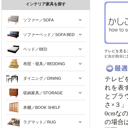
インテリア家具を探す
ソファー／SOFA
ソファーベッド／SOFA BED
ベッド／BED
テレビを見る
ビ台が自分に
布団・寝具／BEDDING
テレビ
ダイニング／DINING
れを表
収納家具／STORAGE
とブラ
さ×３
本棚／BOOK SHELF
0cmな
の場合
ラグマット／RUG