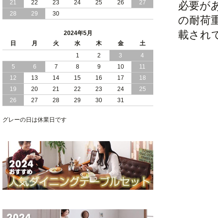
21
22
23
24
25
26
27
必要が
2024/01/24
シンプル スタイリッシュ 引出し 収納
28
29
30
の耐荷
モダンライト コンセント 付き 日本製
チェスト ベッド
載され
2024年5月
日
月
火
水
木
金
土
2024/01/17
大人女子 に 人気 ホワイト ボディ 引き
1
2
3
4
出し 収納 付き チェスト ベッド 日本製
5
6
7
8
9
10
11
2024/01/06
おすすめ ヘッドボードレス 大容量 引出
12
13
14
15
16
17
18
し 収納 チェスト ベッド
19
20
21
22
23
24
25
26
27
28
29
30
31
2023/12/30
引き出し 5杯 収納庫 付き で 収納力 抜
群 ！ ブラックボディ の 日本製 チェス
グレーの日は休業日です
ト ベッド