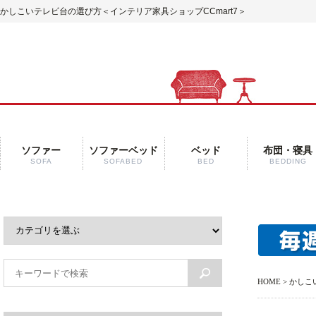
かしこいテレビ台の選び方＜インテリア家具ショップCCmart7＞
ソファー
ソファーベッド
ベッド
布団・寝具
SOFA
SOFABED
BED
BEDDING
HOME
> かし