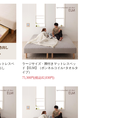
ットレスベ
ラージサイズ・脚付きマットレスベッ
出し
ド【ELM】（ボンネルコイル×タオルタ
イプ）
75,300円(税込82,830円)