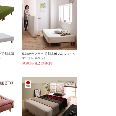
グ分割式国
移動がラクラク!分割式ボンネルコイル
ド
マットレスベッド
30,900円(税込33,990円)