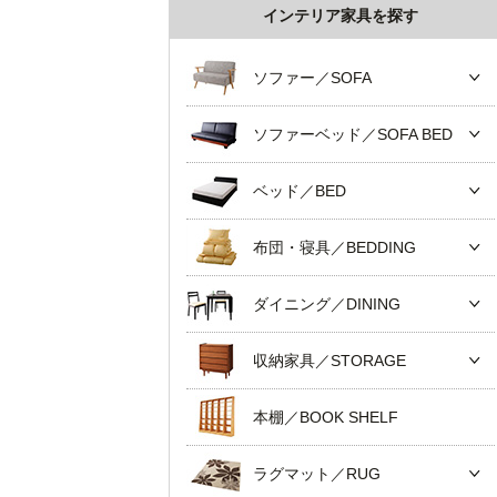
インテリア家具を探す
ソファー／SOFA
ソファーベッド／SOFA BED
ベッド／BED
布団・寝具／BEDDING
ダイニング／DINING
収納家具／STORAGE
本棚／BOOK SHELF
ラグマット／RUG