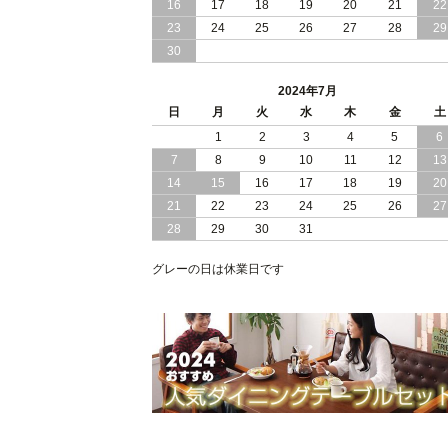
16
17
18
19
20
21
22
2024/03/28
おすすめ クイーン キング ワイドキン
23
24
25
26
27
28
29
サイズ で 通気性ある すのこ仕様 大容
30
量 収納 跳ね上げ ベッド
2024年7月
2024/02/29
畳 仕様 で 敷き布団 が使える 引き出し
日
月
火
水
木
金
土
収納 付き 大容量 チェスト ベッド 日本
製 ヘッドボードなし
1
2
3
4
5
6
7
8
9
10
11
12
13
2024/02/23
畳 の 床面 で 敷き布団 で 寝られる 引
14
15
16
17
18
19
20
出し 収納庫 付 大容量 チェスト ベッド
21
22
23
24
25
26
27
日本製
28
29
30
31
2024/02/13
床 畳仕様 で 敷き布団 が 使える 引き出
し 収納庫 付き チェスト ベッド 日本製
グレーの日は休業日です