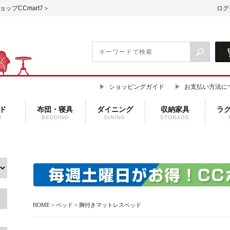
ップCCmart7＞
ログ
ショッピングガイド
お支払い方法に
ド
布団・寝具
ダイニング
収納家具
ラ
D
BEDDING
DINING
STORAGE
HOME
>
ベッド
> 脚付きマットレスベッド