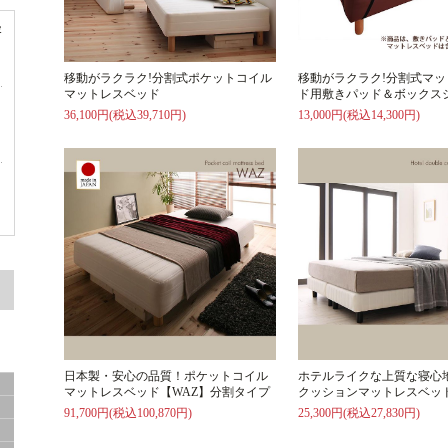
容
移動がラクラク!分割式ポケットコイル
移動がラクラク!分割式マ
マットレスベッド
ド用敷きパッド＆ボックス
36,100円(税込39,710円)
13,000円(税込14,300円)
ド
ド
サ
日本製・安心の品質！ポケットコイル
ホテルライクな上質な寝心
マットレスベッド【WAZ】分割タイプ
クッションマットレスベッ
91,700円(税込100,870円)
25,300円(税込27,830円)