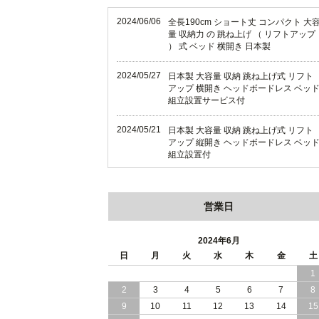
2024/06/06
全長190cm ショート丈 コンパクト 大
量 収納力 の 跳ね上げ （ リフトアップ
） 式 ベッド 横開き 日本製
2024/05/27
日本製 大容量 収納 跳ね上げ式 リフト
アップ 横開き ヘッドボードレス ベッ
組立設置サービス付
2024/05/21
日本製 大容量 収納 跳ね上げ式 リフト
アップ 縦開き ヘッドボードレス ベッ
組立設置付
2024/05/02
日本製 大容量 収納 跳ね上げ式 （ リフ
トアップ ） ベッド 横開き ヘッドボー
営業日
ド 組立設置 付き
2024/04/25
日本製 収納 跳ね上げ式 リフトアップ
2024年6月
ベッド 縦開き ヘッドボード 組立設置
日
月
火
水
木
金
土
ービス付き
1
2
3
4
5
6
7
8
2024/04/23
すのこ の 床板 簡単 軽い コンパクトな
大容量 収納 跳ね上げ式 ベッド
9
10
11
12
13
14
15