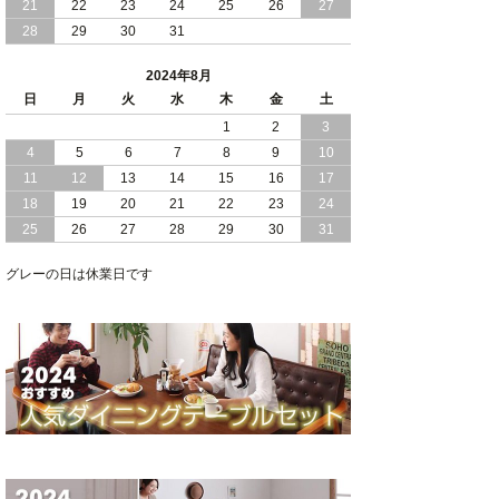
21
22
23
24
25
26
27
28
29
30
31
2024/05/21
日本製 大容量 収納 跳ね上げ式 リフト
アップ 縦開き ヘッドボードレス ベッド
2024年8月
組立設置付
日
月
火
水
木
金
土
2024/05/02
1
2
3
日本製 大容量 収納 跳ね上げ式 （ リフ
トアップ ） ベッド 横開き ヘッドボー
4
5
6
7
8
9
10
ド 組立設置 付き
11
12
13
14
15
16
17
18
19
20
21
22
23
24
2024/04/25
日本製 収納 跳ね上げ式 リフトアップ
25
26
27
28
29
30
31
ベッド 縦開き ヘッドボード 組立設置サ
ービス付き
グレーの日は休業日です
2024/04/23
すのこ の 床板 簡単 軽い コンパクトな
大容量 収納 跳ね上げ式 ベッド