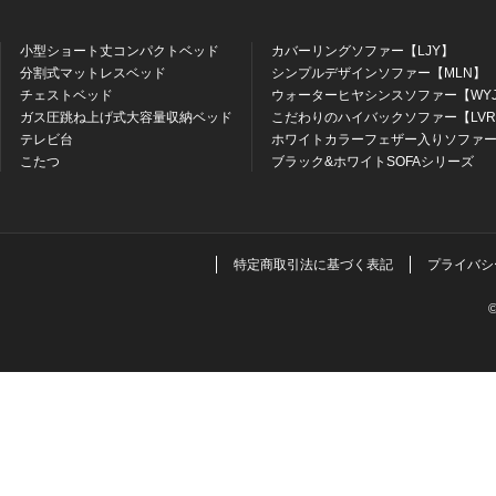
小型ショート丈コンパクトベッド
カバーリングソファー【LJY】
分割式マットレスベッド
シンプルデザインソファー【MLN】
チェストベッド
ウォーターヒヤシンスソファー【WY
ガス圧跳ね上げ式大容量収納ベッド
こだわりのハイバックソファー【LV
テレビ台
ホワイトカラーフェザー入りソファー
こたつ
ブラック&ホワイトSOFAシリーズ
特定商取引法に基づく表記
プライバシ
©