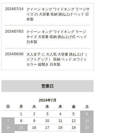
2024/07/14
クイーン キング ワイドキング ラージサ
イズ の 大容量 収納 跳ね上げ ベッド 日
本製
2024/07/03
クイーン キング ワイドキング ラージ
サイズ 大容量 収納 跳ね上げ式 ベッド
日本製
2024/06/30
大人女子 に 大人気 大容量 跳ね上げ（
リフトアップ ） 収納 ベッド ホワイト
カラー 縦開き 日本製
2024/06/22
ショート丈 コンパクト な 大容量 収納
跳ね上げ（ リフトアップ ） ベッド ホ
営業日
ワイトカラー 縦開き 日本製
2024/06/06
全長190cm ショート丈 コンパクト 大容
2024年7月
量 収納力 の 跳ね上げ （ リフトアップ
日
月
火
水
木
金
土
） 式 ベッド 横開き 日本製
1
2
3
4
5
6
7
8
9
10
11
12
13
2024/05/27
日本製 大容量 収納 跳ね上げ式 リフト
アップ 横開き ヘッドボードレス ベッド
14
15
16
17
18
19
20
組立設置サービス付