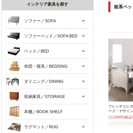
インテリア家具を探す
姫系ベッ
ソファー／SOFA
ソファーベッド／SOFA BED
ベッド／BED
布団・寝具／BEDDING
ダイニング／DINING
収納家具／STORAGE
フレンチエレガ
ーズ・デザイ
本棚／BOOK SHELF
123,000円(税込1
ラグマット／RUG