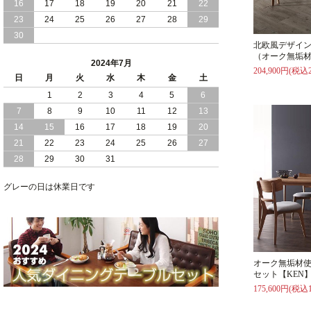
16
17
18
19
20
21
22
2024/03/28
おすすめ クイーン キング ワイドキング
23
24
25
26
27
28
29
サイズ で 通気性ある すのこ仕様 大容
30
量 収納 跳ね上げ ベッド
北欧風デザイン
（オーク無垢材
2024年7月
2024/02/29
畳 仕様 で 敷き布団 が使える 引き出し
204,900円(税込2
日
月
火
水
木
金
土
収納 付き 大容量 チェスト ベッド 日本
製 ヘッドボードなし
1
2
3
4
5
6
7
8
9
10
11
12
13
2024/02/23
畳 の 床面 で 敷き布団 で 寝られる 引き
14
15
16
17
18
19
20
出し 収納庫 付 大容量 チェスト ベッド
21
22
23
24
25
26
27
日本製
28
29
30
31
2024/02/13
床 畳仕様 で 敷き布団 が 使える 引き出
し 収納庫 付き チェスト ベッド 日本製
グレーの日は休業日です
オーク無垢材
セット【KEN
175,600円(税込1