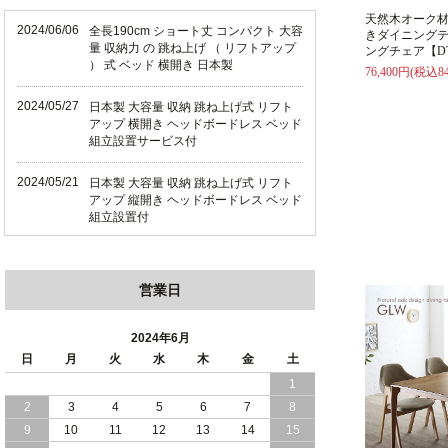
天然木オーク
2024/06/06
全長190cm ショート丈 コンパクト 大容
きダイニング
量 収納力 の 跳ね上げ （ リフトアップ
ングチェア【D
） 式 ベッド 横開き 日本製
76,400円(税込84
2024/05/27
日本製 大容量 収納 跳ね上げ式 リフト
アップ 横開き ヘッドボードレス ベッド
組立設置サービス付
2024/05/21
日本製 大容量 収納 跳ね上げ式 リフト
アップ 縦開き ヘッドボードレス ベッド
組立設置付
2024/05/02
日本製 大容量 収納 跳ね上げ式 （ リフ
トアップ ） ベッド 横開き ヘッドボー
営業日
ド 組立設置 付き
2024/04/25
日本製 収納 跳ね上げ式 リフトアップ
2024年6月
ベッド 縦開き ヘッドボード 組立設置サ
日
月
火
水
木
金
土
ービス付き
1
2
3
4
5
6
7
8
2024/04/23
すのこ の 床板 簡単 軽い コンパクトな
大容量 収納 跳ね上げ式 ベッド
9
10
11
12
13
14
15