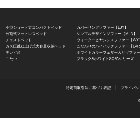
小型ショート丈コンパクトベッド
カバーリングソファー【LJY】
分割式マットレスベッド
シンプルデザインソファー【MLN】
チェストベッド
ウォーターヒヤシンスソファー【WY
ガス圧跳ね上げ式大容量収納ベッド
こだわりのハイバックソファー【LV
テレビ台
ホワイトカラーフェザー入りソファー
こたつ
ブラック&ホワイトSOFAシリーズ
特定商取引法に基づく表記
プライバシ
©