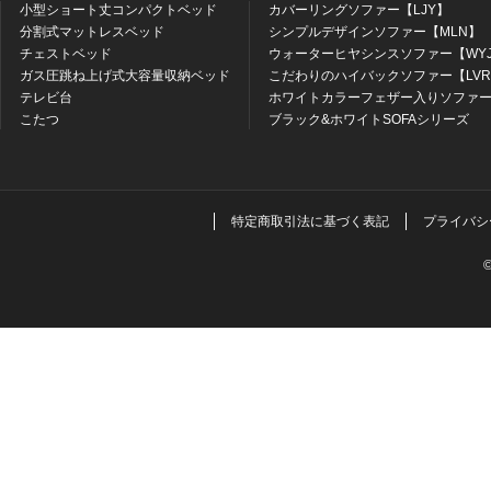
小型ショート丈コンパクトベッド
カバーリングソファー【LJY】
分割式マットレスベッド
シンプルデザインソファー【MLN】
チェストベッド
ウォーターヒヤシンスソファー【WY
ガス圧跳ね上げ式大容量収納ベッド
こだわりのハイバックソファー【LV
テレビ台
ホワイトカラーフェザー入りソファー
こたつ
ブラック&ホワイトSOFAシリーズ
特定商取引法に基づく表記
プライバシ
©