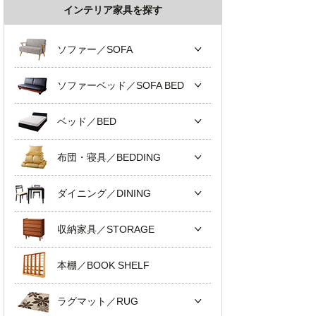
インテリア家具を探す
ソファー／SOFA
ソファーベッド／SOFA BED
ベッド／BED
布団・寝具／BEDDING
ダイニング／DINING
収納家具／STORAGE
本棚／BOOK SHELF
ラグマット／RUG