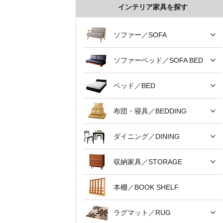
インテリア家具を探す
ソファー／SOFA
ソファーベッド／SOFA BED
ベッド／BED
布団・寝具／BEDDING
ダイニング／DINING
収納家具／STORAGE
本棚／BOOK SHELF
ラグマット／RUG