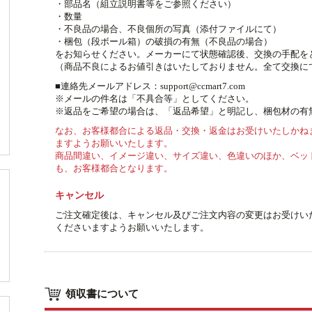
・部品名（組立説明書等をご参照ください）
・数量
・不良品の場合、不良個所の写真（添付ファイルにて）
・梱包（段ボール箱）の破損の有無（不良品の場合）
をお知らせください。メーカーにて状態確認後、交換の手配を
（商品不良によるお値引きはいたしておりません。全て交換に
■連絡先メールアドレス：
support@ccmart7.com
※メールの件名は「不具合等」としてください。
※返品をご希望の場合は、「返品希望」と明記し、梱包材の有
なお、お客様都合による返品・交換・返金はお受けいたしかね
ますようお願いいたします。
商品間違い、イメージ違い、サイズ違い、色違いのほか、ベッ
も、お客様都合となります。
キャンセル
ご注文確定後は、キャンセル及びご注文内容の変更はお受けい
くださいますようお願いいたします。
領収書について