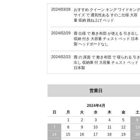
2024/03/28
おすすめ クイーン キング ワイドキン
サイズ で 通気性ある すのこ仕様 大容
量 収納 跳ね上げ ベッド
2024/02/29
畳 仕様 で 敷き布団 が使える 引き出し
収納 付き 大容量 チェスト ベッド 日本
製 ヘッドボードなし
2024/02/23
畳 の 床面 で 敷き布団 で 寝られる 引
出し 収納庫 付 大容量 チェスト ベッド
日本製
2024/02/13
床 畳仕様 で 敷き布団 が 使える 引き出
し 収納庫 付き チェスト ベッド 日本製
営業日
2024/02/05
おすすめ 引出し 収納 付 シンプル ＆ ス
タイリッシュ 国産 日本製 チェスト ベ
2024年4月
ッド
日
月
火
水
木
金
土
1
2
3
4
5
6
2024/02/02
日本製 引出し 収納 と 棚 コンセント が
7
8
9
10
11
12
13
付いた シンプル デザイン チェスト ベ
ッド
14
15
16
17
18
19
20