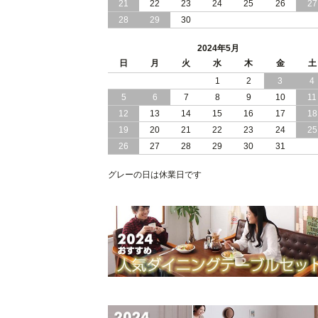
21
22
23
24
25
26
27
2024/01/24
シンプル スタイリッシュ 引出し 収納
28
29
30
モダンライト コンセント 付き 日本製
チェスト ベッド
2024年5月
日
月
火
水
木
金
土
2024/01/17
大人女子 に 人気 ホワイト ボディ 引き
1
2
3
4
出し 収納 付き チェスト ベッド 日本製
5
6
7
8
9
10
11
2024/01/06
おすすめ ヘッドボードレス 大容量 引
12
13
14
15
16
17
18
し 収納 チェスト ベッド
19
20
21
22
23
24
25
26
27
28
29
30
31
2023/12/30
引き出し 5杯 収納庫 付き で 収納力 抜
群 ！ ブラックボディ の 日本製 チェス
グレーの日は休業日です
ト ベッド