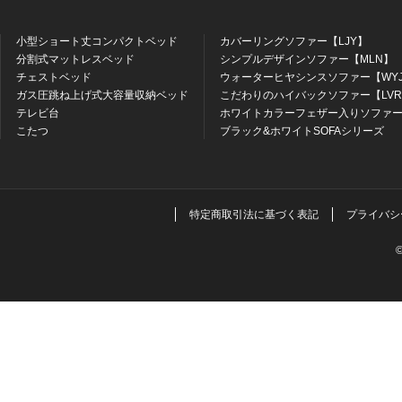
小型ショート丈コンパクトベッド
カバーリングソファー【LJY】
分割式マットレスベッド
シンプルデザインソファー【MLN】
チェストベッド
ウォーターヒヤシンスソファー【WY
ガス圧跳ね上げ式大容量収納ベッド
こだわりのハイバックソファー【LV
テレビ台
ホワイトカラーフェザー入りソファー
こたつ
ブラック&ホワイトSOFAシリーズ
特定商取引法に基づく表記
プライバシ
©