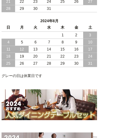
21
22
23
24
25
26
27
28
29
30
31
2024/05/21
日本製 大容量 収納 跳ね上げ式 リフト
アップ 縦開き ヘッドボードレス ベッド
2024年8月
組立設置付
日
月
火
水
木
金
土
2024/05/02
1
2
3
日本製 大容量 収納 跳ね上げ式 （ リフ
トアップ ） ベッド 横開き ヘッドボー
4
5
6
7
8
9
10
ド 組立設置 付き
11
12
13
14
15
16
17
18
19
20
21
22
23
24
2024/04/25
日本製 収納 跳ね上げ式 リフトアップ
25
26
27
28
29
30
31
ベッド 縦開き ヘッドボード 組立設置サ
ービス付き
グレーの日は休業日です
2024/04/23
すのこ の 床板 簡単 軽い コンパクトな
大容量 収納 跳ね上げ式 ベッド