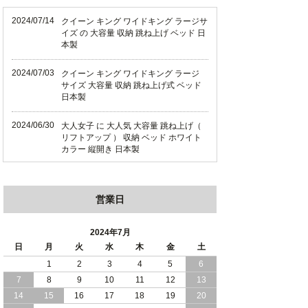
2024/07/14
クイーン キング ワイドキング ラージサ
イズ の 大容量 収納 跳ね上げ ベッド 日
本製
2024/07/03
クイーン キング ワイドキング ラージ
サイズ 大容量 収納 跳ね上げ式 ベッド
日本製
2024/06/30
大人女子 に 大人気 大容量 跳ね上げ（
リフトアップ ） 収納 ベッド ホワイト
カラー 縦開き 日本製
2024/06/22
ショート丈 コンパクト な 大容量 収納
跳ね上げ（ リフトアップ ） ベッド ホ
営業日
ワイトカラー 縦開き 日本製
2024/06/06
全長190cm ショート丈 コンパクト 大容
2024年7月
量 収納力 の 跳ね上げ （ リフトアップ
日
月
火
水
木
金
土
） 式 ベッド 横開き 日本製
1
2
3
4
5
6
7
8
9
10
11
12
13
2024/05/27
日本製 大容量 収納 跳ね上げ式 リフト
アップ 横開き ヘッドボードレス ベッド
14
15
16
17
18
19
20
組立設置サービス付