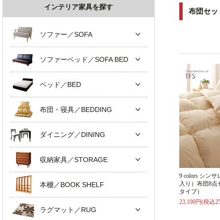
インテリア家具を探す
布団セッ
ソファー／SOFA
ソファーベッド／SOFA BED
ベッド／BED
布団・寝具／BEDDING
ダイニング／DINING
収納家具／STORAGE
9 colors 
入り）布団8点
本棚／BOOK SHELF
タイプ）
23,100円(税込25
ラグマット／RUG