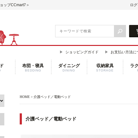
ップCCmart7＞
ログ
ショッピングガイド
お支払い方法に
ド
布団・寝具
ダイニング
収納家具
ラ
D
BEDDING
DINING
STORAGE
HOME
> 介護ベッド／電動ベッド
介護ベッド／電動ベッド