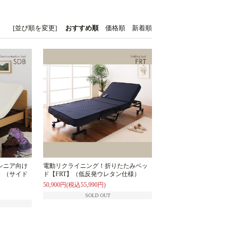
[並び順を変更]
おすすめ順
価格順
新着順
シニア向け
電動リクライニング！折りたたみベッ
】（サイド
ド【FRT】（低反発ウレタン仕様）
50,900円(税込55,990円)
SOLD OUT