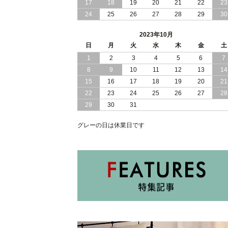
17
18
19
20
21
22
23
24
25
26
27
28
29
30
2023/08/30
おすすめ 棚 コンセント 付き ウォルナ
ット 引き出し 収納 付き ベッド
2023年10月
2023/08/08
日
月
棚 コンセント 付き 便利 ウォルナット
火
水
木
金
土
柄 引き出し 収納 付き ベッド
1
2
3
4
5
6
7
8
9
10
11
12
13
14
2023/08/03
フラットヘッドボード 艶 ブラック 引
15
16
17
18
19
20
21
出し 収納 付き ベッド
22
23
24
25
26
27
28
29
30
31
グレーの日は休業日です