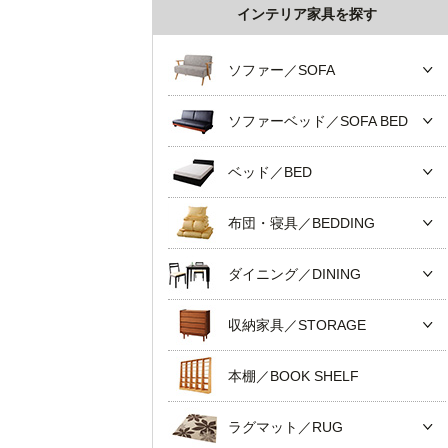
インテリア家具を探す
ソファー／SOFA
ソファーベッド／SOFA BED
ベッド／BED
布団・寝具／BEDDING
ダイニング／DINING
収納家具／STORAGE
本棚／BOOK SHELF
ラグマット／RUG