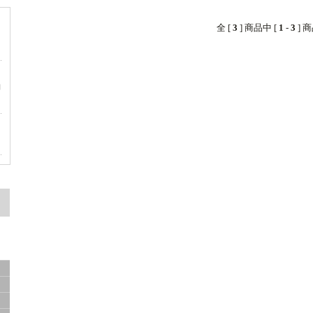
全 [
3
] 商品中 [
1
-
3
] 
納