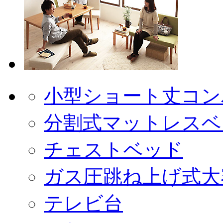
小型ショート丈コン
分割式マットレスベ
チェストベッド
ガス圧跳ね上げ式大
テレビ台