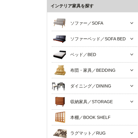
インテリア家具を探す
ソファー／SOFA
ソファーベッド／SOFA BED
ベッド／BED
布団・家具／BEDDING
ダイニング／DINING
収納家具／STORAGE
本棚／BOOK SHELF
ラグマット／RUG