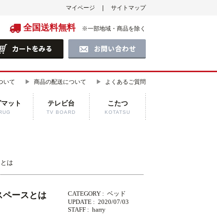
マイページ
サイトマップ
全国送料無料
※一部地域・商品を除く
ついて
商品の配送について
よくあるご質問
グマット
テレビ台
こたつ
RUG
TV BOARD
KOTATSU
スとは
CATEGORY :
ベッド
スペースとは
UPDATE :
2020/07/03
STAFF :
harry