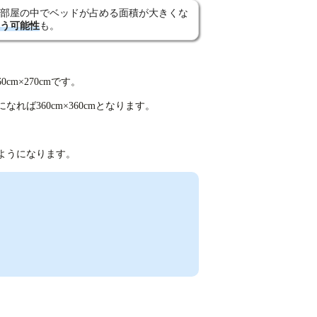
部屋の中でベッドが占める面積が大きくな
う可能性
も。
m×270cmです。
なれば360cm×360cmとなります。
ようになります。