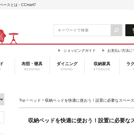
スとは－CCmart7
ショッピングガイド
お支払い方法に
ド
布団・寝具
ダイニング
収納家具
ラ
D
BEDDING
DINING
STORAGE
Top
>
>
ベッド
収納ベッドを快適に使おう！設置に必要なスペー
収納ベッドを快適に使おう！設置に必要な