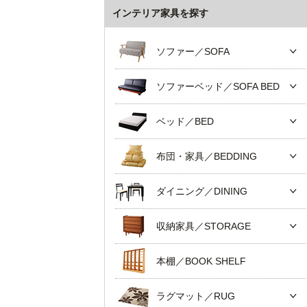
インテリア家具を探す
ソファー／SOFA
ソファーベッド／SOFA BED
ベッド／BED
布団・家具／BEDDING
ダイニング／DINING
収納家具／STORAGE
本棚／BOOK SHELF
ラグマット／RUG