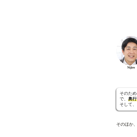
Nijiro
そのため
で、
奥行
そして、
そのほか