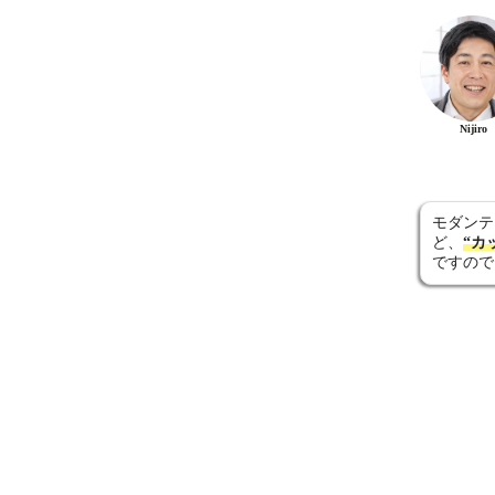
Nijiro
モダンテ
ど、
“カ
ですので