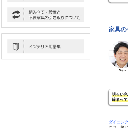
家具の
Nijiro
明るい色
締まって
ダイニン
には、暗