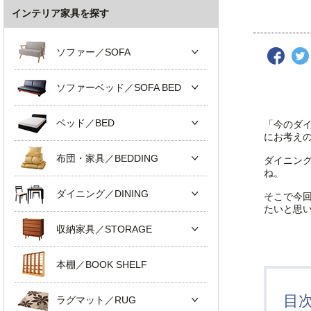
インテリア家具を探す
ソファー／SOFA
ソファーベッド／SOFA BED
ベッド／BED
「今のダ
にお考え
布団・家具／BEDDING
ダイニン
ね。
ダイニング／DINING
そこで今
たいと思
収納家具／STORAGE
本棚／BOOK SHELF
目
ラグマット／RUG