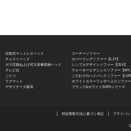
分割式マットレスベッド
コーナーソファー
チェストベッド
カバーリングソファー【LJY】
ガス圧跳ね上げ式大容量収納ベッド
シンプルデザインソファー【OLV】
テレビ台
ウォーターヒヤシンスソファー【WY
こたつ
こだわりのハイバックソファー【LV
ラグマット
ホワイトカラーフェザー入りソファー
デザイナーズ家具
ブラック&ホワイトSOFAシリーズ
特定商取引法に基づく表記
プライバシ
©