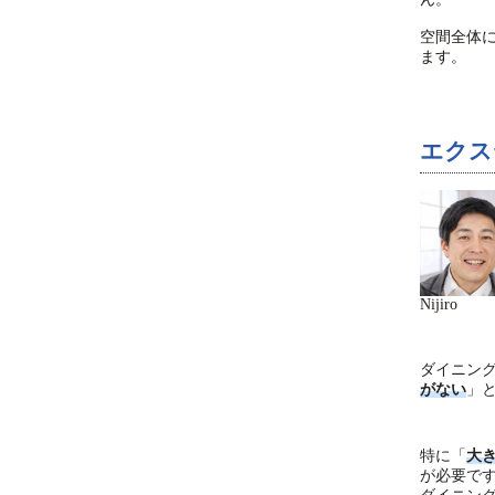
空間全体
ます。
エクス
Nijiro
ダイニン
がない
」
特に「
大
が必要で