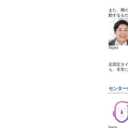
また、脚
動するも
Nijiro
足固定タ
ら、非常
センター
harry