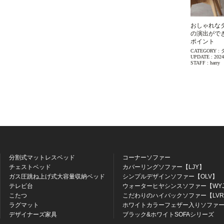
おしゃれな
の演出がで
ポイント
CATEGORY :
UPDATE :
2024
STAFF :
harry
分割式マットレスベッド
コーナーソファー
チェストベッド
カバーリングソファー【LJY】
ガス圧跳ね上げ式大容量収納ベッド
シンプルデザインソファー【OLV】
テレビ台
ウォーターヒヤシンスソファー【WY
こたつ
こだわりのハイバックソファー【LV
ラグマット
ホワイトカラーフェザー入りソファー
デザイナーズ家具
ブラック&ホワイトSOFAシリーズ