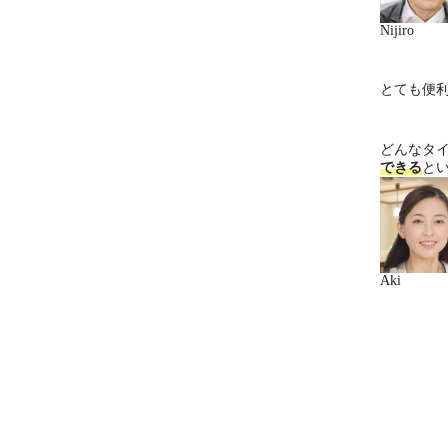
Nijiro
とても便
どんなタ
できる
と
Aki