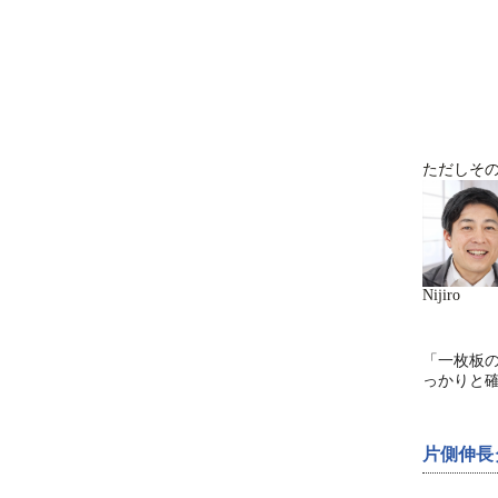
ただしそ
Nijiro
「一枚板
っかりと
片側伸長