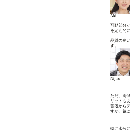
Aki
可動部分
を定期的
品質の良
す。
Nijiro
ただ、両
リットも
普段から
すが、気
特に水分