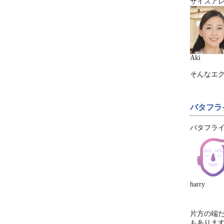
サイズア
Aki
そんなエ
バタフラ
バタフラ
harry
片方の端
もありま