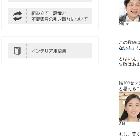
Nijiro
この数値
ない！
」
とはいえ
失敗はあ
幅100セ
と思える
Aki
もし、置
ん。