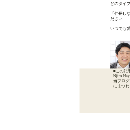
どのタイ
「伸長し
ださい
いつでも
■この記
Njiro Hay
当ブログ
にまつわ