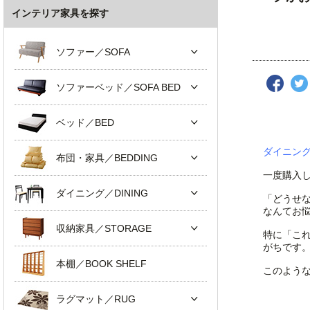
インテリア家具を探す
ソファー／SOFA
ソファーベッド／SOFA BED
ベッド／BED
ダイニン
布団・家具／BEDDING
一度購入
ダイニング／DINING
「どうせ
なんてお
収納家具／STORAGE
特に「こ
がちです
本棚／BOOK SHELF
このよう
ラグマット／RUG