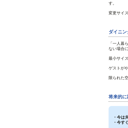
す。
変更サイ
ダイニン
「一人暮
ない場合
最小サイ
ゲストが
限られた
将来的に
・今は
・今す