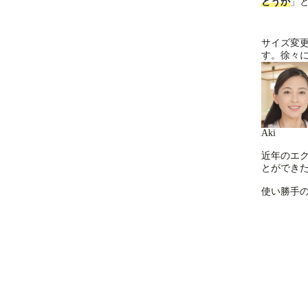
どうか
」
サイズ変
す。徐々
Aki
近年のエ
とができ
使い勝手