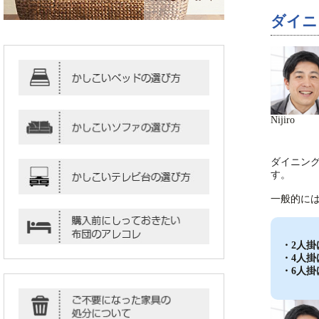
ダイニ
Nijiro
ダイニン
す。
一般的に
・2人掛
・4人掛
・6人掛