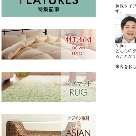
伸長タイ
す。
Nijiro
どちらの
ることが
来客をお