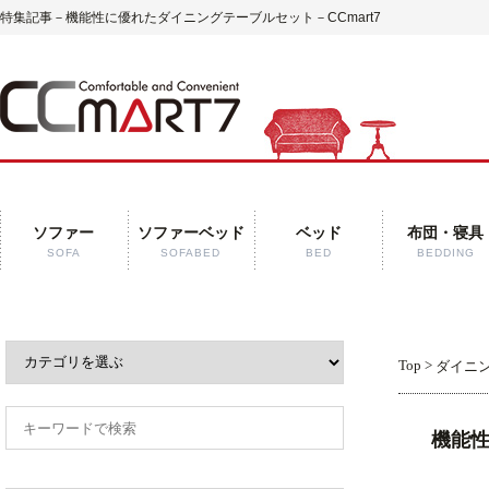
特集記事－機能性に優れたダイニングテーブルセット－CCmart7
ソファー
ソファーベッド
ベッド
布団・寝具
SOFA
SOFABED
BED
BEDDING
Top
>
ダイニ
機能