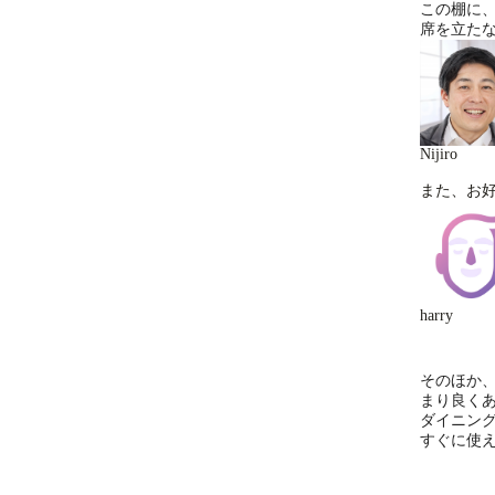
この棚に
席を立た
Nijiro
また、お
harry
そのほか
まり良く
ダイニン
すぐに使