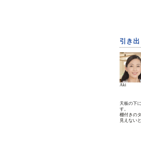
引き出
Aki
天板の下
す。
棚付きの
見えない