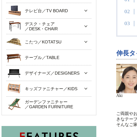
テレビ台／TV BOARD
デスク・チェア
／DESK・CHAIR
こたつ／KOTATSU
伸長タ
テーブル／TABLE
デザイナーズ／DESIGNERS
キッズファニチャー／KIDS
Aki
ガーデンファニチャー
／GARDEN FURNITURE
ご両親や
きなテー
そんなご