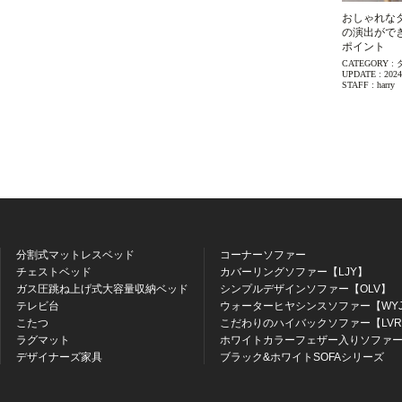
おしゃれな
の演出がで
ポイント
CATEGORY :
UPDATE :
2024
STAFF :
harry
分割式マットレスベッド
コーナーソファー
チェストベッド
カバーリングソファー【LJY】
ガス圧跳ね上げ式大容量収納ベッド
シンプルデザインソファー【OLV】
テレビ台
ウォーターヒヤシンスソファー【WY
こたつ
こだわりのハイバックソファー【LV
ラグマット
ホワイトカラーフェザー入りソファー
デザイナーズ家具
ブラック&ホワイトSOFAシリーズ