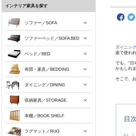
インテリア家具を探す
ソファー／SOFA
ソファーベッド／SOFA BED
ダイニン
途で使わ
ベッド／BED
でも、“
かもしれ
布団・家具／BEDDING
そこで、
ダイニング／DINING
収納家具／STORAGE
本棚／BOOK SHELF
目
ラグマット／RUG