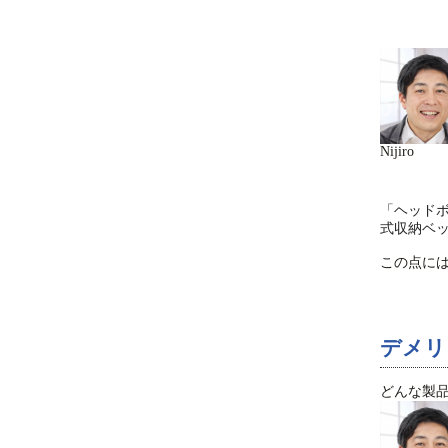
Nijiro
「ヘッド
式収納ベ
この点に
デメリ
どんな製