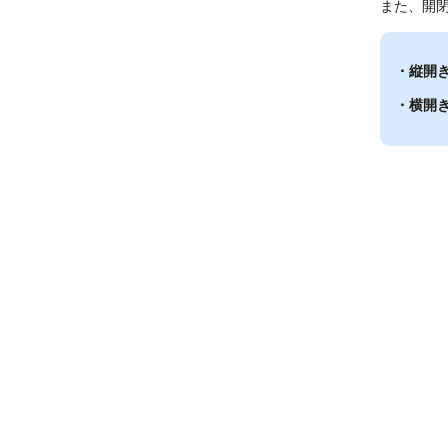
また、開
・縦開
・横開