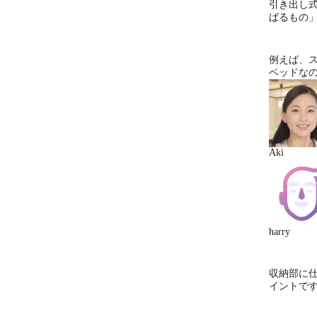
引き出し
ばるもの
例えば、
ベッドな
Aki
harry
収納部に
イントで