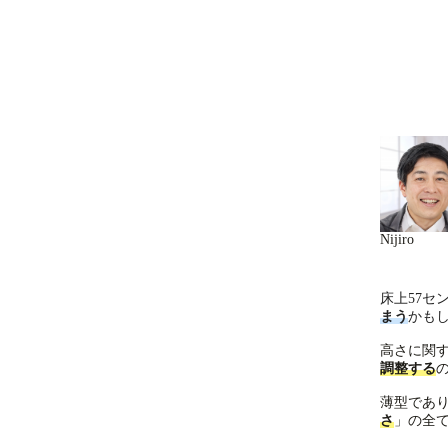
Nijiro
床上57セ
まう
かも
高さに関
調整する
薄型であ
さ
」の全