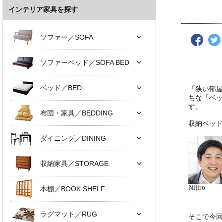
インテリア家具を探す
ソファー／SOFA
ソファーベッド／SOFA BED
ベッド／BED
「狭い部
ちな「ベ
す。
布団・家具／BEDDING
収納ベッ
ダイニング／DINING
収納家具／STORAGE
Nijiro
本棚／BOOK SHELF
ラグマット／RUG
そこで今