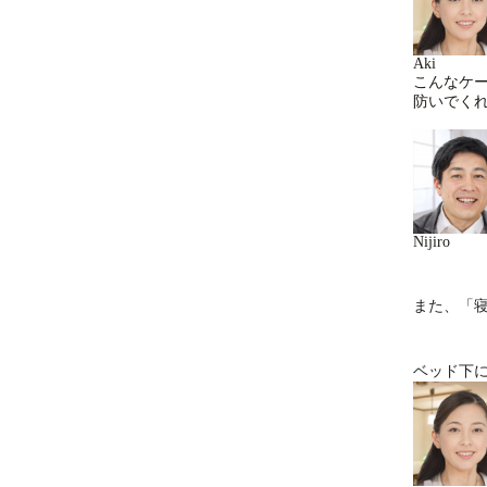
Aki
こんなケ
防いでく
Nijiro
また、「
ベッド下