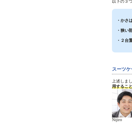
以下の３
・かさ
・狭い
・２台
スーツケ
上述しま
用するこ
Nijiro