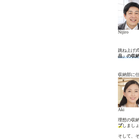
Nijiro
跳ね上げ
品」の収
収納部に
Aki
理想の収
プ
しまし
そして、