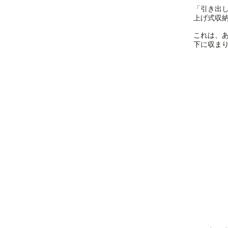
「引き出
上げ式収
これは、
下に収ま