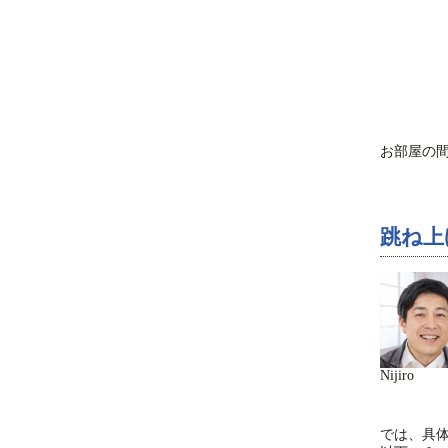
お部屋の
跳ね上
Nijiro
では、具