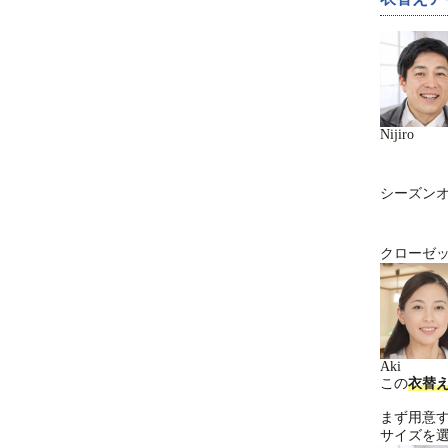
Nijiro
シーズン
クローゼ
Aki
この
衣替
まず用意
サイズを