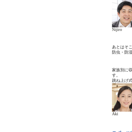
Nijiro
あとはそ
防虫・防
家族別に
す。
跳ね上げ
Aki