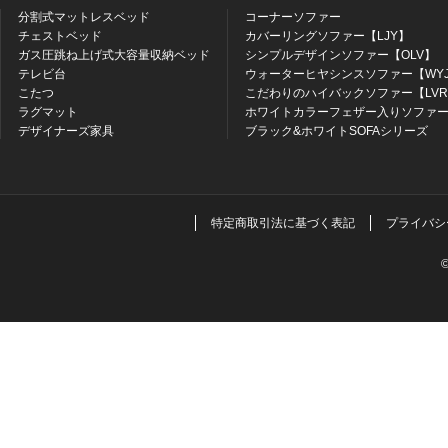
分割式マットレスベッド
コーナーソファー
チェストベッド
カバーリングソファー【LJY】
ガス圧跳ね上げ式大容量収納ベッド
シンプルデザインソファー【OLV】
テレビ台
ウォーターヒヤシンスソファー【WY
こたつ
こだわりのハイバックソファー【LV
ラグマット
ホワイトカラーフェザー入りソファー
デザイナーズ家具
ブラック&ホワイトSOFAシリーズ
特定商取引法に基づく表記
プライバシ
©