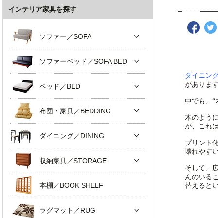
インテリア家具を探す
ソファー／SOFA
ソファーベッド／SOFA BED
ダイニン
がありま
ベッド／BED
中でも、“
布団・家具／BEDDING
木のよう
が、これは
ダイニング／DINING
プリント
壊れやす
収納家具／STORAGE
そして、
んのいる
本棚／BOOK SHELF
替えると
ラグマット／RUG