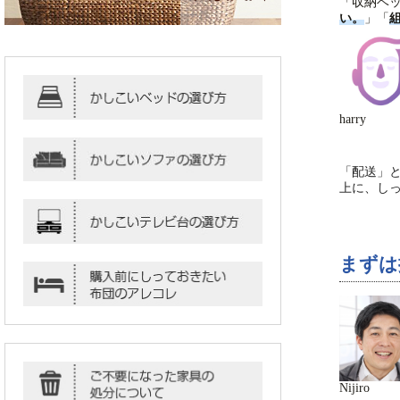
「収納ベ
い。
」「
harry
「配送」
上に、し
まずは
Nijiro