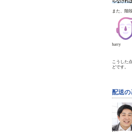
らなけれ
また、階
harry
こうした
どです。
配送の