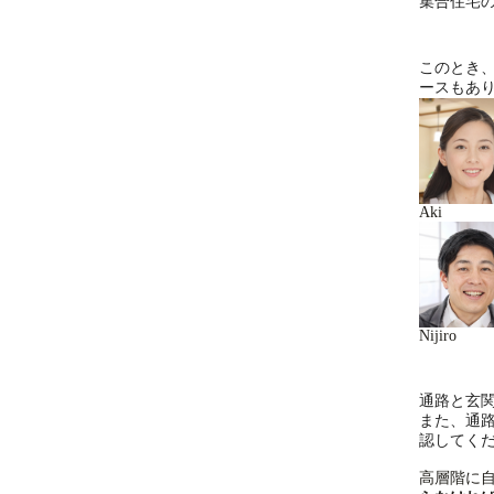
集合住宅
このとき
ースもあ
Aki
Nijiro
通路と玄
また、通
認してく
高層階に