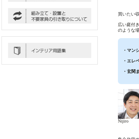
買いたい
広い庭付
のような
・マン
・エレ
・玄関
Nijiro