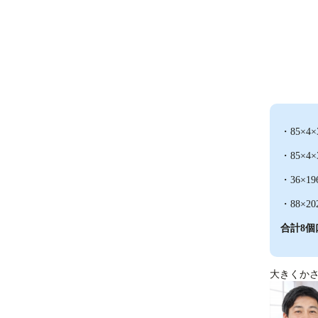
・85×
・85×
・36×1
・88×2
合計8個
大きくか