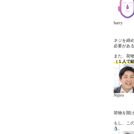
harry
ネジを締
必要があ
また、荷
（１人で
Nijiro
荷物を開
もし、こ
う
。