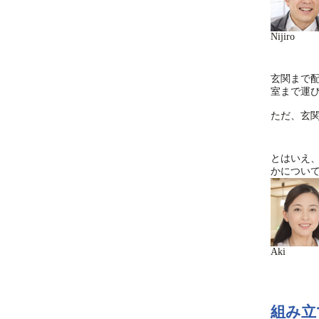
Nijiro
玄関まで
室まで運
ただ、玄
とはいえ
かについ
Aki
組み立