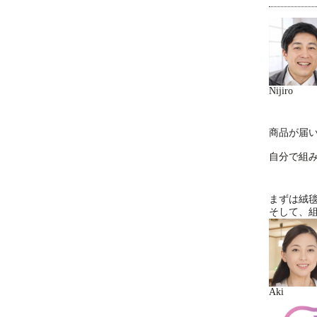
Nijiro
商品が届
自分で組
まずは絨
そして、
Aki