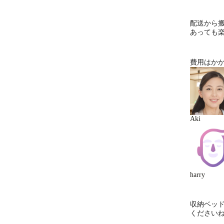
配送から
あっても
費用はか
Aki
harry
収納ベッ
ください