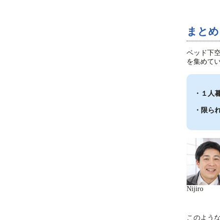
まとめ
ベッド下
を集めて
・１人
・限ら
Nijiro
このよう