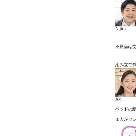
Nijiro
不良品は
組み立て
Aki
ベッドの
１人がフ