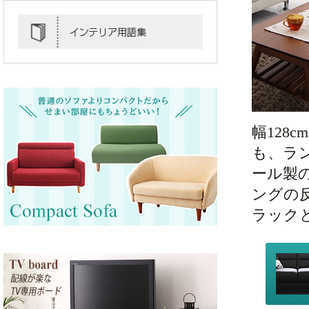
幅12
も、ラ
ール製
ングの
ラック