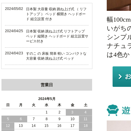
2024/05/02
日本製 大容量 収納 跳ね上げ式 （ リフ
トアップ ） ベッド 横開き ヘッドボー
幅10
ド 組立設置 付き
いがち
2024/04/25
日本製 収納 跳ね上げ式 リフトアップ
シンプ
ベッド 縦開き ヘッドボード 組立設置サ
ービス付き
ナチュ
は4色
2024/04/23
すのこ の 床板 簡単 軽い コンパクトな
大容量 収納 跳ね上げ式 ベッド
2024/03/28
おすすめ クイーン キング ワイドキング
サイズ で 通気性ある すのこ仕様 大容
量 収納 跳ね上げ ベッド
営業日
2024/02/29
畳 仕様 で 敷き布団 が使える 引き出し
収納 付き 大容量 チェスト ベッド 日本
2024年5月
製 ヘッドボードなし
日
月
火
水
木
金
土
1
2
3
4
2024/02/23
畳 の 床面 で 敷き布団 で 寝られる 引き
5
6
7
8
9
10
11
出し 収納庫 付 大容量 チェスト ベッド
日本製
12
13
14
15
16
17
18