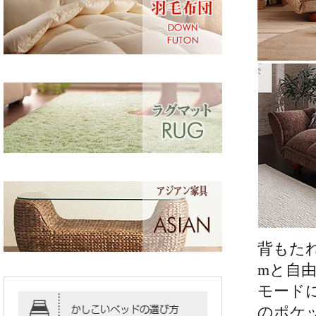
背もたれ
mと自
モード
のポケ