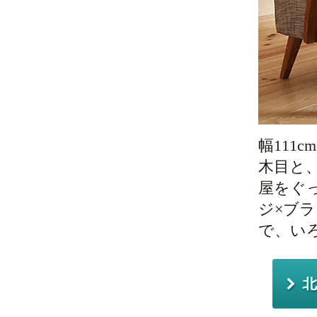
幅11
木目と
屋をぐ
ジ×ブ
で、い