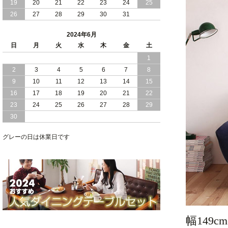
19
20
21
22
23
24
25
2024/02/13
床 畳仕様 で 敷き布団 が 使える 引き出
26
27
28
29
30
31
し 収納庫 付き チェスト ベッド 日本製
2024年6月
2024/02/05
おすすめ 引出し 収納 付 シンプル ＆ ス
日
月
火
水
木
金
土
タイリッシュ 国産 日本製 チェスト ベ
1
ッド
2
3
4
5
6
7
8
2024/02/02
日本製 引出し 収納 と 棚 コンセント が
9
10
11
12
13
14
15
付いた シンプル デザイン チェスト ベ
16
17
18
19
20
21
22
ッド
23
24
25
26
27
28
29
30
2024/01/24
シンプル スタイリッシュ 引出し 収納
モダンライト コンセント 付き 日本製
チェスト ベッド
グレーの日は休業日です
幅14