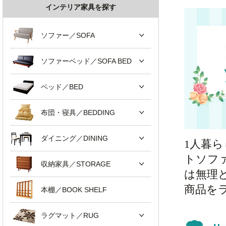
インテリア家具を探す
ソファー／SOFA
ソファーベッド／SOFA BED
ベッド／BED
布団・寝具／BEDDING
ダイニング／DINING
1人暮
トソフ
収納家具／STORAGE
は無理
商品を
本棚／BOOK SHELF
ラグマット／RUG