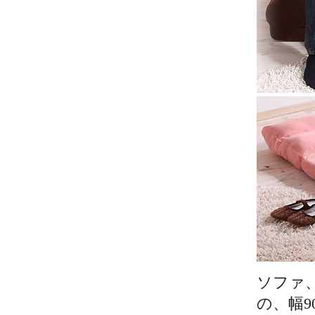
ソファ
の、幅