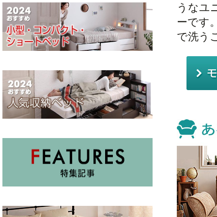
うなユ
ーです
で洗う