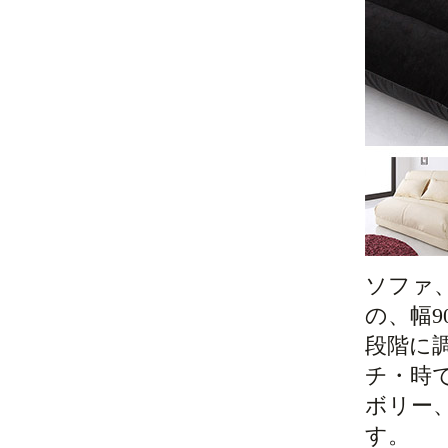
ソファ
の、幅
段階に
チ・時
ボリー
す。