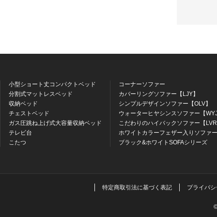
小型ショート丈コンパクトベッド
コーナーソファー
分割式マットレスベッド
カバーリングソファー【LJY】
収納ベッド
シンプルデザインソファー【OLV】
チェストベッド
ウォーターヒヤシンスソファー【WY
ガス圧跳ね上げ式大容量収納ベッド
こだわりのハイバックソファー【LV
テレビ台
ホワイトカラーフェザー入りソファー
こたつ
ブラック&ホワイトSOFAシリーズ
特定商取引法に基づく表記
プライバシ
©