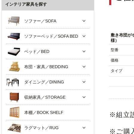
インテリア家具を探す
ソファー／SOFA
敷き布団が
ソファーベッド／SOFA BED
様）
型番
ベッド／BED
価格
布団・家具／BEDDING
タイプ
ダイニング／DINING
収納家具／STORAGE
本棚／BOOK SHELF
※組立
ラグマット／RUG
※ご購