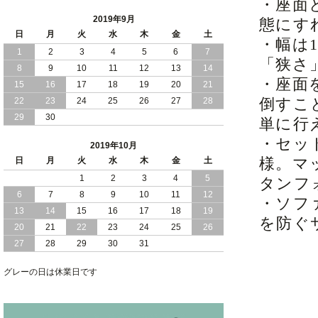
・座面
2019年9月
態にす
日
月
火
水
木
金
土
・幅は
1
2
3
4
5
6
7
「狭さ
8
9
10
11
12
13
14
・座面
15
16
17
18
19
20
21
倒すこ
22
23
24
25
26
27
28
29
30
単に行
・セッ
2019年10月
様。マ
日
月
火
水
木
金
土
1
2
3
4
5
タンフ
6
7
8
9
10
11
12
・ソフ
13
14
15
16
17
18
19
を防ぐ
20
21
22
23
24
25
26
27
28
29
30
31
グレーの日は休業日です