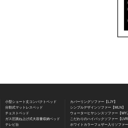
小型ショート丈コンパクトベッド
カバーリングソファー【LJY】
分割式マットレスベッド
シンプルデザインソファー【MLN】
チェストベッド
ウォーターヒヤシンスソファー【WY
ガス圧跳ね上げ式大容量収納ベッド
こだわりのハイバックソファー【LV
テレビ台
ホワイトカラーフェザー入りソファー