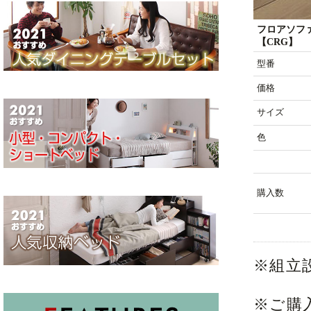
フロアソフ
【CRG】
型番
価格
サイズ
色
購入数
※組立
※ご購