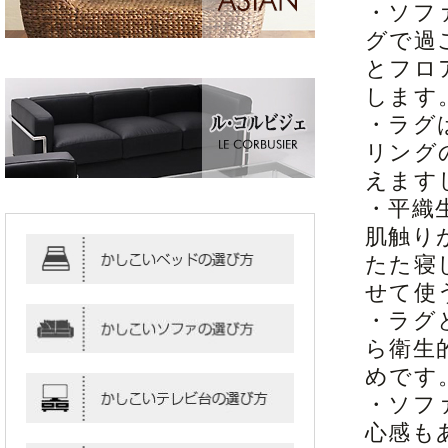
・ソフ
グで過
とフロ
します
・ラグ
リング
えます
・平織
肌触り
たた寝
せて使
・ラグ
ら衛生
めです
・ソフ
心感も