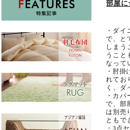
部屋に
・ダイ
で、と
しまう
うこと
なって
・肘掛
れてお
く、ダ
・カバ
で、部
は別売
ともで
・3点