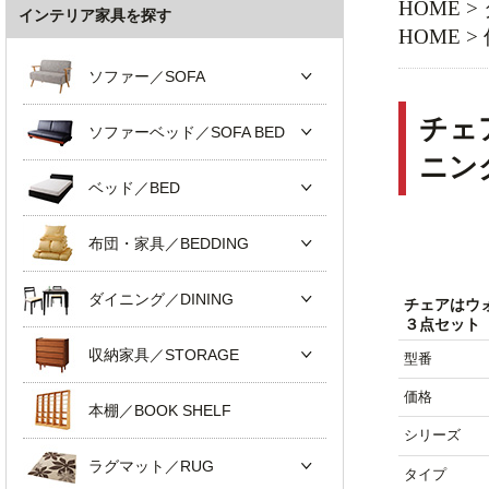
HOME
>
インテリア家具を探す
HOME
>
ソファー／SOFA
チェ
ソファーベッド／SOFA BED
ニン
ベッド／BED
布団・家具／BEDDING
ダイニング／DINING
チェアはウ
３点セット【
収納家具／STORAGE
型番
価格
本棚／BOOK SHELF
シリーズ
ラグマット／RUG
タイプ