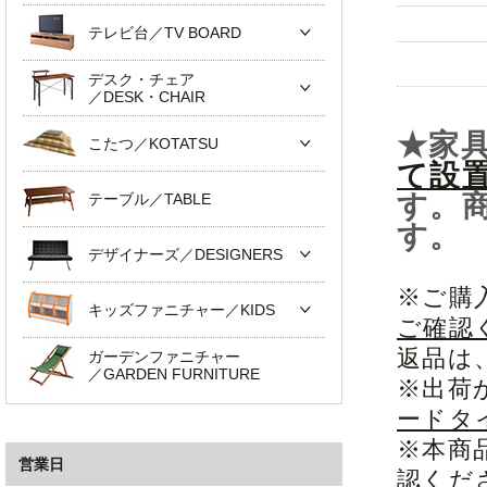
テレビ台／TV BOARD
デスク・チェア
／DESK・CHAIR
★家
こたつ／KOTATSU
て設
す。
テーブル／TABLE
す。
デザイナーズ／DESIGNERS
※ご購
キッズファニチャー／KIDS
ご確認
返品は
ガーデンファニチャー
／GARDEN FURNITURE
※出荷
ードタ
※本商
営業日
認くだ