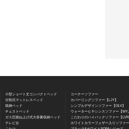
小型ショート丈コンパクトベッド
コーナーソファー
分割式マットレスベッド
カバーリングソファー【LJY】
収納ベッド
シンプルデザインソファー【OLV】
チェストベッド
ウォーターヒヤシンスソファー【WY
ガス圧跳ね上げ式大容量収納ベッド
こだわりのハイバックソファー【LV
テレビ台
ホワイトカラーフェザー入りソファー
こたつ
ブラック&ホワイトSOFAシリーズ