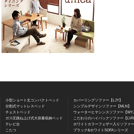
小型ショート丈コンパクトベッド
カバーリングソファー【LJY】
分割式マットレスベッド
シンプルデザインソファー【MLN】
チェストベッド
ウォーターヒヤシンスソファー【WY
ガス圧跳ね上げ式大容量収納ベッド
こだわりのハイバックソファー【LV
テレビ台
ホワイトカラーフェザー入りソファー
こたつ
ブラック&ホワイトSOFAシリーズ