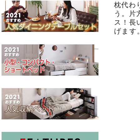
枕代わ
う。片
ス！長
げます