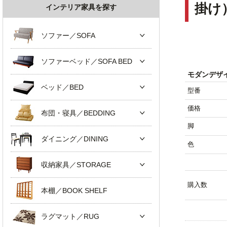
掛け
インテリア家具を探す
ソファー／SOFA
ソファーベッド／SOFA BED
モダンデザ
ベッド／BED
型番
価格
布団・寝具／BEDDING
脚
ダイニング／DINING
色
収納家具／STORAGE
購入数
本棚／BOOK SHELF
ラグマット／RUG