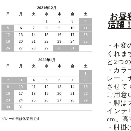
2021年12月
お昼
日
月
火
水
木
金
土
1
2
3
4
活躍
5
6
7
8
9
10
11
12
13
14
15
16
17
18
19
20
21
22
23
24
25
・不変
26
27
28
29
30
31
くれま
2022年1月
と2つ
日
月
火
水
木
金
土
・カラ
1
レー、
2
3
4
5
6
7
8
させて
9
10
11
12
13
14
15
ご用意
16
17
18
19
20
21
22
23
24
25
26
27
28
29
・脚は
30
31
インテ
cm。
グレーの日は休業日です
・肘掛