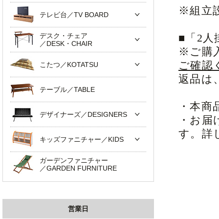
※組立
テレビ台／TV BOARD
デスク・チェア
■「2
／DESK・CHAIR
※ご購
ご確認
こたつ／KOTATSU
返品は
テーブル／TABLE
・本商
デザイナーズ／DESIGNERS
・お届
す。詳
キッズファニチャー／KIDS
ガーデンファニチャー
／GARDEN FURNITURE
営業日