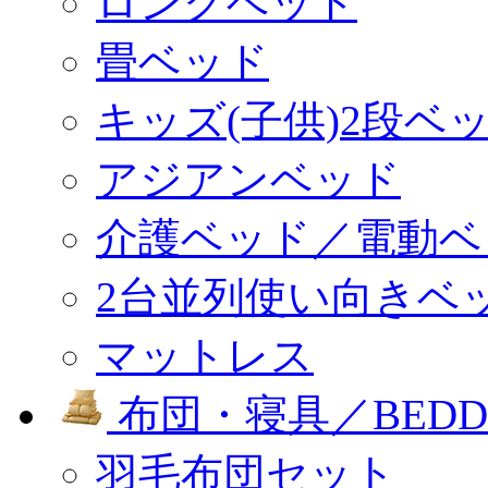
ロングベッド
畳ベッド
キッズ(子供)2段ベ
アジアンベッド
介護ベッド／電動ベ
2台並列使い向きベ
マットレス
布団・寝具／BEDD
羽毛布団セット