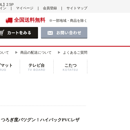
】2.5P
イン
マイページ
会員登録
サイトマップ
全国送料無料
※一部地域・商品を除く
ついて
商品の配送について
よくあるご質問
グマット
テレビ台
こたつ
RUG
TV BOARD
KOTATSU
つろぎ度バツグン！ハイバックPVCレザ