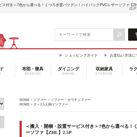
ービス付き＞7色から選べる！くつろぎ度バツグン！ハイバックPVCレザーソファ【ZHL
ログ
ショッピングガイド
お支払い方法に
ド
布団・寝具
ダイニング
収納家具
ラ
D
BEDDING
DINING
STORAGE
HOME
>
ソファー
>
ソファー・カウチソファー
HOME
>
２～2.5人掛けソファー
＜搬入・開梱・設置サービス付き＞7色から選べる！く
ーソファ【ZHL】2.5P