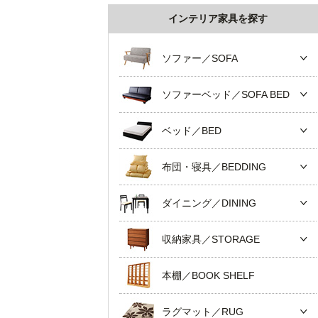
インテリア家具を探す
ソファー／SOFA
ソファーベッド／SOFA BED
ベッド／BED
布団・寝具／BEDDING
ダイニング／DINING
収納家具／STORAGE
本棚／BOOK SHELF
ラグマット／RUG