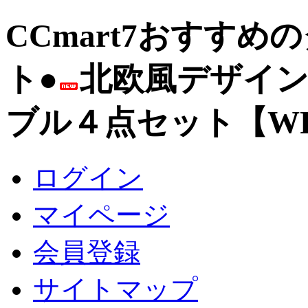
CCmart7おすす
ト●
北欧風デザイ
ブル４点セット【W
ログイン
マイページ
会員登録
サイトマップ