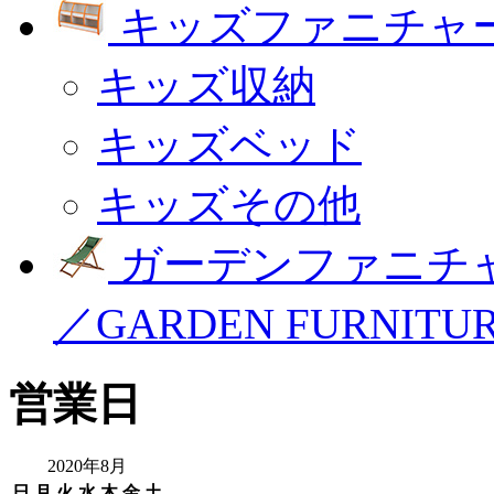
キッズファニチャー
キッズ収納
キッズベッド
キッズその他
ガーデンファニチ
／GARDEN FURNITU
営業日
2020年8月
日
月
火
水
木
金
土