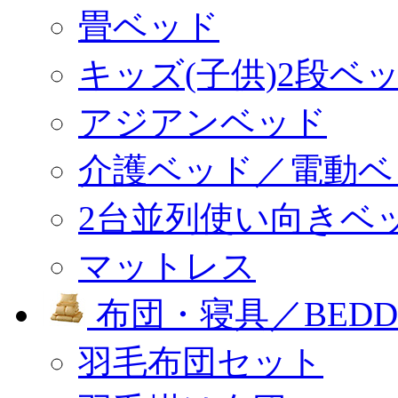
畳ベッド
キッズ(子供)2段ベ
アジアンベッド
介護ベッド／電動ベ
2台並列使い向きベ
マットレス
布団・寝具／BEDD
羽毛布団セット