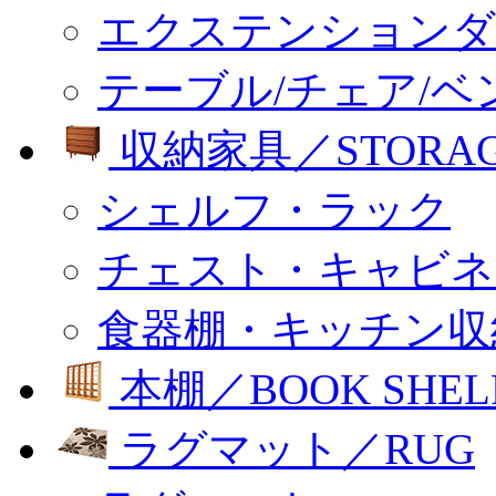
エクステンションダ
テーブル/チェア/ベ
収納家具／STORA
シェルフ・ラック
チェスト・キャビネ
食器棚・キッチン収
本棚／BOOK SHEL
ラグマット／RUG