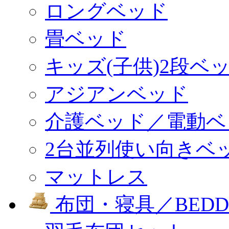
ロングベッド
畳ベッド
キッズ(子供)2段ベ
アジアンベッド
介護ベッド／電動ベ
2台並列使い向きベ
マットレス
布団・寝具／BEDD