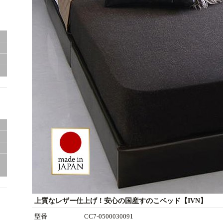
上質なレザー仕上げ！安心の国産すのこベッド【IVN】
型番
CC7-0500030091