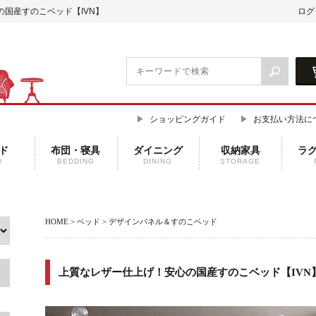
の国産すのこベッド【IVN】
ログ
ショッピングガイド
お支払い方法に
ド
布団・寝具
ダイニング
収納家具
ラ
D
BEDDING
DINING
STORAGE
HOME
>
ベッド
>
デザインパネル＆すのこベッド
上質なレザー仕上げ！安心の国産すのこベッド【IVN