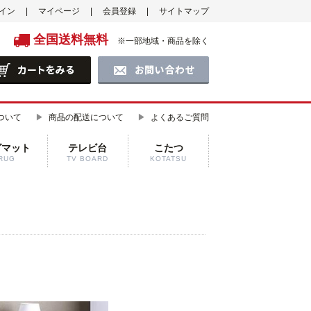
イン
マイページ
会員登録
サイトマップ
全国送料無料
※一部地域・商品を除く
ついて
商品の配送について
よくあるご質問
グマット
テレビ台
こたつ
RUG
TV BOARD
KOTATSU
】