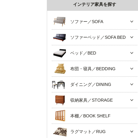
インテリア家具を探す
ソファー／SOFA
ソファーベッド／SOFA BED
ベッド／BED
布団・寝具／BEDDING
ダイニング／DINING
収納家具／STORAGE
本棚／BOOK SHELF
ラグマット／RUG