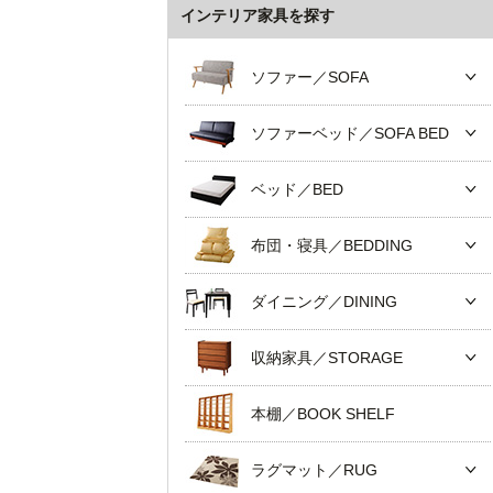
インテリア家具を探す
ソファー／SOFA
ソファーベッド／SOFA BED
ベッド／BED
布団・寝具／BEDDING
ダイニング／DINING
収納家具／STORAGE
本棚／BOOK SHELF
ラグマット／RUG