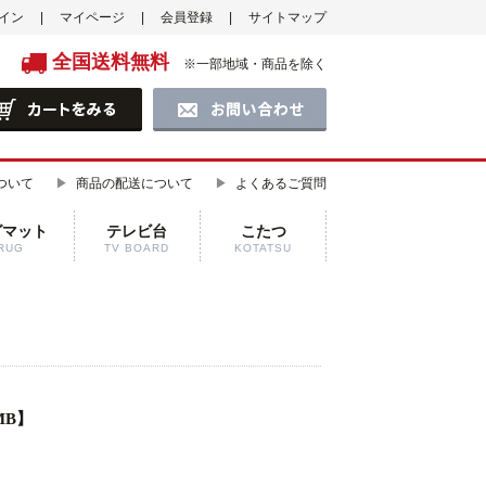
イン
マイページ
会員登録
サイトマップ
全国送料無料
※一部地域・商品を除く
ついて
商品の配送について
よくあるご質問
グマット
テレビ台
こたつ
RUG
TV BOARD
KOTATSU
MB】