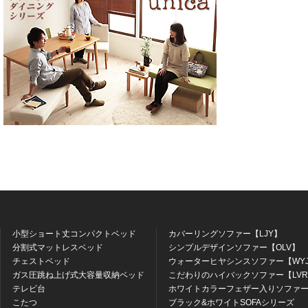
小型ショート丈コンパクトベッド
カバーリングソファー【LJY】
分割式マットレスベッド
シンプルデザインソファー【OLV】
チェストベッド
ウォーターヒヤシンスソファー【WY
ガス圧跳ね上げ式大容量収納ベッド
こだわりのハイバックソファー【LV
テレビ台
ホワイトカラーフェザー入りソファー
こたつ
ブラック&ホワイトSOFAシリーズ