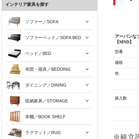
インテリア家具を探す
ソファー／SOFA
アーバンな
ソファーベッド／SOFA BED
【MND】
型番
ベッド／BED
価格
布団・寝具／BEDDING
色
ダイニング／DINING
購入数
収納家具／STORAGE
本棚／BOOK SHELF
ラグマット／RUG
※組立