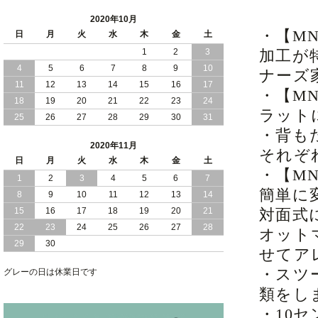
2020年10月
・【M
日
月
火
水
木
金
土
1
2
3
加工が
4
5
6
7
8
9
10
ナーズ
11
12
13
14
15
16
17
・【M
18
19
20
21
22
23
24
ラット
25
26
27
28
29
30
31
・背も
2020年11月
それぞ
日
月
火
水
木
金
土
・【M
1
2
3
4
5
6
7
簡単に
8
9
10
11
12
13
14
15
16
17
18
19
20
21
対面式
22
23
24
25
26
27
28
オット
29
30
せてア
・スツ
グレーの日は休業日です
類をし
・10